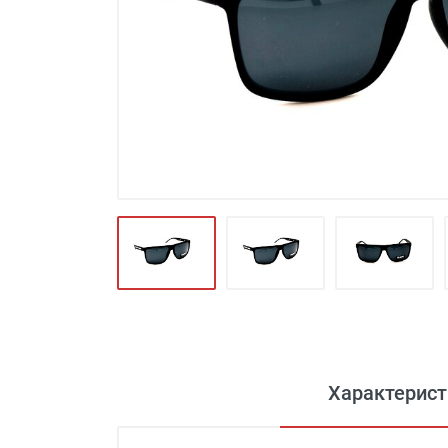
Футляры и мешки (1412)
Красота и здоровье (353)
Атрибуты для оптики (59)
Аксессуары (239)
Распродажа (950)
Характерист