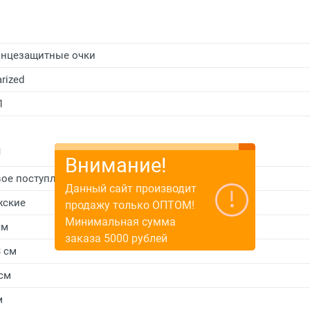
нцезащитные очки
arized
1
и
Внимание!
ое поступление
Данный сайт производит
жские
продажу только ОПТОМ!
Минимальная сумма
см
заказа 5000 рублей
3 см
 см
м