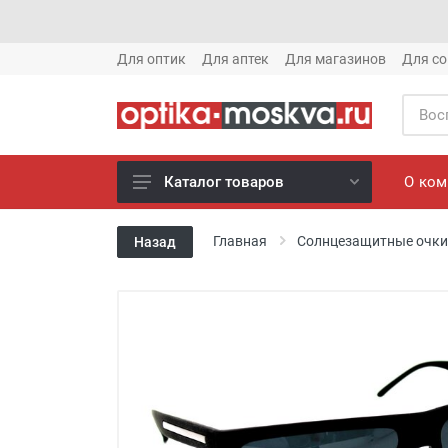
Для оптик
Для аптек
Для магазинов
Для со
О ко
Каталог товаров
Новое готовые очки (1621)
Главная
Солнцезащитные очки
Назад
Новое солнце (1613)
Готовые очки (3769)
Солнцезащитные очки (8880)
Компьютерные очки (852)
Оправы (3917)
Известные бренды (212)