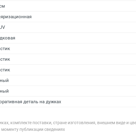
 см
яризационная
UV
дковая
стик
стик
стик
рный
рный
оративная деталь на дужках
ках, комплекте поставки, стране изготовления, внешнем виде и цв
к моменту публикации сведениях