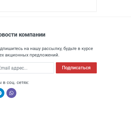
овости компании
адресу: г. Москва, Переведеновский
 товара.
дпишитесь на нашу рассылку, будьте в курсе
 и оповещает о поступлении товара.
ех акционных предложений.
а пункт выдачи, чтобы избежать
ail адрес
Подписаться
 в соц. сетях:
ыми компаниями, поэтому легко и