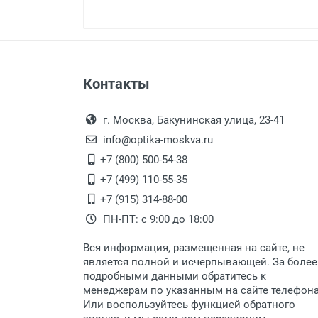
Минимальная сумма заказа 5 000 
Минимальная сумма заказа 5 000 
Оплата наличными.
Самовывоз
Контакты
Выдаем товар в рабочие дни с
Самовывоз.
переулок 17, корпус 1, второй э
Оплата товара пр
После того, как заказ поступ
г. Москва, Бакунинская улица, 23-41
Перечисление средств на расчетн
Для получения товара при себ
info@optika-moskva.ru
Заказ необходимо забрать
+7 (800) 500-54-38
дополнительных расходов за 
Перевод денег на карту Сбербанка
+7 (499) 110-55-35
Доставка по Москве
+7 (915) 314-88-00
ПН-ПТ: с 9:00 до 18:00
Доставляем товар по Москве 
Вся информация, размещенная на сайте, не
Доставка транспортными компани
является полной и исчерпывающей. За более
подробными данными обратитесь к
Данный способ доставки осущ
менеджерам по указанным на сайте телефон
Мы сотрудничаем с различны
Или воспользуйтесь функцией обратного