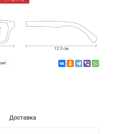
см
12.3 см
zed
Доставка