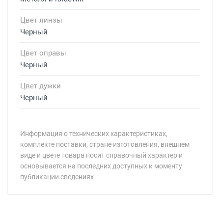
Цвет линзы
Черный
Цвет оправы
Черный
Цвет дужки
Черный
Информация о технических характеристиках,
комплекте поставки, стране изготовления, внешнем
виде и цвете товара носит справочный характер и
основывается на последних доступных к моменту
публикации сведениях
Минимальная сумма заказа 5 000 рублей.
Минимальная сумма заказа 5 000 рублей.