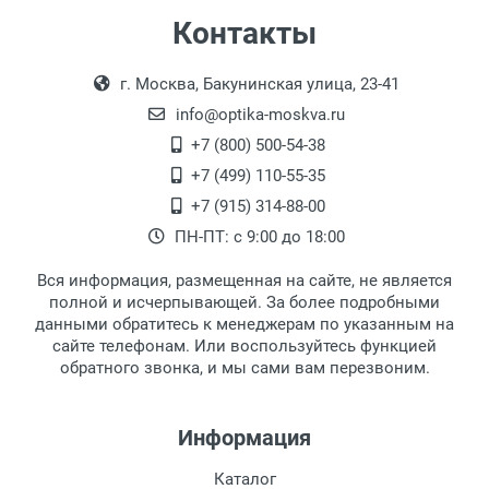
Самовывоз
Контакты
Выдаем товар в рабочие дни с 9:00 до
Оплата наличными.
г. Москва, Бакунинская улица, 23-41
18:00, по субботам с 11:00 до 15:00, в
офисе по адресу: г. Москва,
info@optika-moskva.ru
Переведеновский переулок 17, корпус 1,
+7 (800) 500-54-38
второй этаж, тел. +7 (499) 110-55-35.
+7 (499) 110-55-35
Самовывоз.
После того, как заказ поступает в пункт
Оплата товара производится
+7 (915) 314-88-00
наличными непосредственно на пункте
выдачи, наш менеджер связывается с
ПН-ПТ: с 9:00 до 18:00
выдачи товара.
клиентом и оповещает о поступлении
товара.
Вся информация, размещенная на сайте, не является
Перечисление средств на расчетный счет.
Для получения товара при себе
полной и исчерпывающей. За более подробными
обязательно иметь паспорт.
данными обратитесь к менеджерам по указанным на
сайте телефонам. Или воспользуйтесь функцией
Заказ необходимо забрать в течение 3
обратного звонка, и мы сами вам перезвоним.
рабочих дней с момента поступления на
пункт выдачи, чтобы избежать
дополнительных расходов за хранение
Информация
товара.
Перевод денег на карту Сбербанка.
Каталог