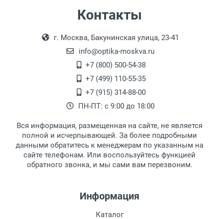
Самовывоз
Контакты
Выдаем товар в рабочие дни с 9:00 до
Оплата наличными.
г. Москва, Бакунинская улица, 23-41
18:00, по субботам с 11:00 до 15:00, в
офисе по адресу: г. Москва,
info@optika-moskva.ru
Переведеновский переулок 17, корпус 1,
+7 (800) 500-54-38
второй этаж, тел. +7 (499) 110-55-35.
+7 (499) 110-55-35
Самовывоз.
После того, как заказ поступает в пункт
Оплата товара производится
+7 (915) 314-88-00
наличными непосредственно на пункте
выдачи, наш менеджер связывается с
ПН-ПТ: с 9:00 до 18:00
выдачи товара.
клиентом и оповещает о поступлении
товара.
Вся информация, размещенная на сайте, не является
Перечисление средств на расчетный счет.
Для получения товара при себе
полной и исчерпывающей. За более подробными
обязательно иметь паспорт.
данными обратитесь к менеджерам по указанным на
сайте телефонам. Или воспользуйтесь функцией
Заказ необходимо забрать в течение 3
обратного звонка, и мы сами вам перезвоним.
рабочих дней с момента поступления на
пункт выдачи, чтобы избежать
дополнительных расходов за хранение
Информация
товара.
Перевод денег на карту Сбербанка.
Каталог