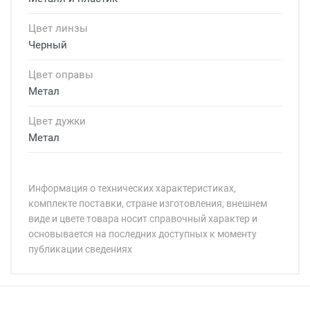
Цвет линзы
Черный
Цвет оправы
Метал
Цвет дужки
Метал
Информация о технических характеристиках,
комплекте поставки, стране изготовления, внешнем
виде и цвете товара носит справочный характер и
основывается на последних доступных к моменту
публикации сведениях
Минимальная сумма заказа 5 000 рублей.
Минимальная сумма заказа 5 000 рублей.