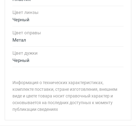
Цвет линзы
Черный
Цвет оправы
Метал
Цвет дужки
Черный
Информация о технических характеристиках,
комплекте поставки, стране изготовления, внешнем
виде и цвете товара носит справочный характер и
основывается на последних доступных к моменту
публикации сведениях
Минимальная сумма заказа 5 000 рублей.
Минимальная сумма заказа 5 000 рублей.