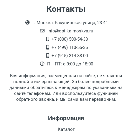
Самовывоз
Контакты
Выдаем товар в рабочие дни с 9:00 до
Оплата наличными.
г. Москва, Бакунинская улица, 23-41
18:00, по субботам с 11:00 до 15:00, в
офисе по адресу: г. Москва,
info@optika-moskva.ru
Переведеновский переулок 17, корпус 1,
+7 (800) 500-54-38
второй этаж, тел. +7 (499) 110-55-35.
+7 (499) 110-55-35
Самовывоз.
После того, как заказ поступает в пункт
Оплата товара производится
+7 (915) 314-88-00
наличными непосредственно на пункте
выдачи, наш менеджер связывается с
ПН-ПТ: с 9:00 до 18:00
выдачи товара.
клиентом и оповещает о поступлении
товара.
Вся информация, размещенная на сайте, не является
Перечисление средств на расчетный счет.
Для получения товара при себе
полной и исчерпывающей. За более подробными
обязательно иметь паспорт.
данными обратитесь к менеджерам по указанным на
сайте телефонам. Или воспользуйтесь функцией
Заказ необходимо забрать в течение 3
обратного звонка, и мы сами вам перезвоним.
рабочих дней с момента поступления на
пункт выдачи, чтобы избежать
дополнительных расходов за хранение
Информация
товара.
Перевод денег на карту Сбербанка.
Каталог