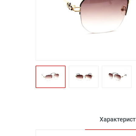
Футляры и мешки (1412)
Красота и здоровье (353)
Атрибуты для оптики (59)
Аксессуары (239)
Распродажа (950)
Характерист