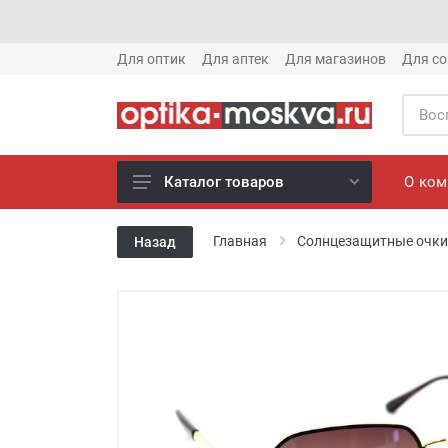
Для оптик
Для аптек
Для магазинов
Для со
О ко
Каталог товаров
Новое готовые очки (1621)
Главная
Солнцезащитные очки
Назад
Новое солнце (1613)
Готовые очки (3769)
Солнцезащитные очки (8880)
Компьютерные очки (852)
Оправы (3917)
Известные бренды (212)