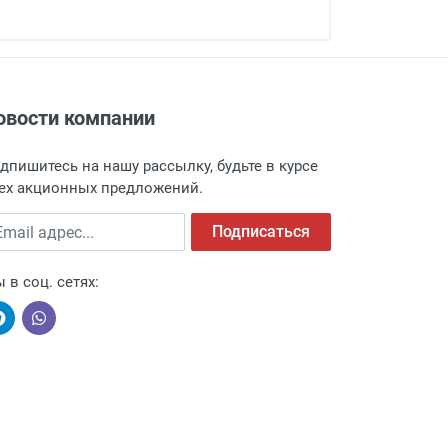
овости компании
адресу: г. Москва, Переведеновский
 товара.
дпишитесь на нашу рассылку, будьте в курсе
 и оповещает о поступлении товара.
ех акционных предложений.
а пункт выдачи, чтобы избежать
ail адрес
Подписаться
 в соц. сетях:
ыми компаниями, поэтому легко и