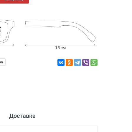
 см
15 см
na
Доставка