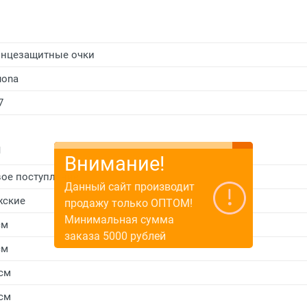
нцезащитные очки
uona
7
и
Внимание!
ое поступление
Данный сайт производит
жские
продажу только ОПТОМ!
Минимальная сумма
см
заказа 5000 рублей
см
 см
 см