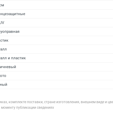
 см
лнцезащитные
UV
уоправная
стик
алл
алл и пластик
ричневый
ото
рный
ках, комплекте поставки, стране изготовления, внешнем виде и цв
к моменту публикации сведениях