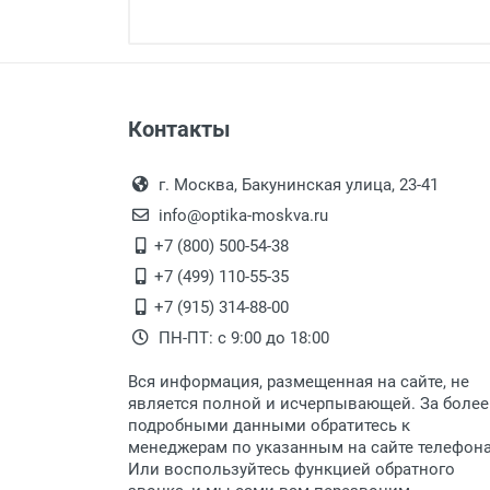
Минимальная сумма заказа 5 000 
Минимальная сумма заказа 5 000 
Оплата наличными.
Самовывоз
Контакты
Выдаем товар в рабочие дни с
Самовывоз.
переулок 17, корпус 1, второй э
Оплата товара пр
После того, как заказ поступ
г. Москва, Бакунинская улица, 23-41
Перечисление средств на расчетн
Для получения товара при себ
info@optika-moskva.ru
Заказ необходимо забрать
+7 (800) 500-54-38
дополнительных расходов за 
Перевод денег на карту Сбербанка
+7 (499) 110-55-35
Доставка по Москве
+7 (915) 314-88-00
ПН-ПТ: с 9:00 до 18:00
Доставляем товар по Москве 
Вся информация, размещенная на сайте, не
Доставка транспортными компани
является полной и исчерпывающей. За более
подробными данными обратитесь к
Данный способ доставки осущ
менеджерам по указанным на сайте телефон
Мы сотрудничаем с различны
Или воспользуйтесь функцией обратного