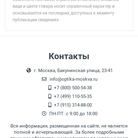
виде и цвете товара носит справочный характер и
основывается на последних доступных к моменту
публикации сведениях
Минимальная сумма заказа 5 000 рублей.
Минимальная сумма заказа 5 000 рублей.
Самовывоз
Контакты
Выдаем товар в рабочие дни с 9:00 до
Оплата наличными.
г. Москва, Бакунинская улица, 23-41
18:00, по субботам с 11:00 до 15:00, в
офисе по адресу: г. Москва,
info@optika-moskva.ru
Переведеновский переулок 17, корпус 1,
+7 (800) 500-54-38
второй этаж, тел. +7 (499) 110-55-35.
+7 (499) 110-55-35
Самовывоз.
После того, как заказ поступает в пункт
Оплата товара производится
+7 (915) 314-88-00
наличными непосредственно на пункте
выдачи, наш менеджер связывается с
ПН-ПТ: с 9:00 до 18:00
выдачи товара.
клиентом и оповещает о поступлении
товара.
Вся информация, размещенная на сайте, не является
Перечисление средств на расчетный счет.
Для получения товара при себе
полной и исчерпывающей. За более подробными
обязательно иметь паспорт.