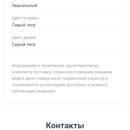
Зеркальный
Цвет оправы
Серый тигр
Цвет дужки
Серый тигр
Информация о технических характеристиках,
комплекте поставки, стране изготовления, внешнем
виде и цвете товара носит справочный характер и
основывается на последних доступных к моменту
публикации сведениях
Минимальная сумма заказа 5 000 рублей.
Минимальная сумма заказа 5 000 рублей.
Артикул модели:
Бренд:
Страна:
Пол:
Самовывоз
Контакты
Общая ширина: