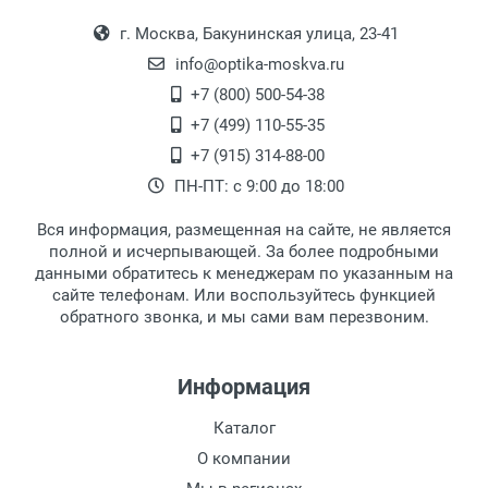
Выдаем товар в рабочие дни с 9:00 до
Оплата наличными.
Длина дужки:
г. Москва, Бакунинская улица, 23-41
18:00, по субботам с 11:00 до 15:00, в
Ширина линзы:
офисе по адресу: г. Москва,
info@optika-moskva.ru
Высота линзы:
Переведеновский переулок 17, корпус 1,
+7 (800) 500-54-38
Ширина мостика:
второй этаж, тел. +7 (499) 110-55-35.
+7 (499) 110-55-35
Тип линзы:
Самовывоз.
После того, как заказ поступает в пункт
Оплата товара производится
+7 (915) 314-88-00
Степень защиты:
наличными непосредственно на пункте
выдачи, наш менеджер связывается с
ПН-ПТ: с 9:00 до 18:00
Тип оправы:
выдачи товара.
клиентом и оповещает о поступлении
товара.
Материал линзы:
Вся информация, размещенная на сайте, не является
Перечисление средств на расчетный счет.
Для получения товара при себе
Материал оправы:
полной и исчерпывающей. За более подробными
обязательно иметь паспорт.
данными обратитесь к менеджерам по указанным на
Материал дужки:
сайте телефонам. Или воспользуйтесь функцией
Заказ необходимо забрать в течение 3
Цвет линзы:
обратного звонка, и мы сами вам перезвоним.
рабочих дней с момента поступления на
Цвет оправы:
пункт выдачи, чтобы избежать
Цвет дужки:
дополнительных расходов за хранение
Информация
товара.
Перевод денег на карту Сбербанка.
Каталог
Доставка по Москве
О компании