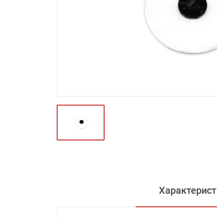
Футляры и мешки (1412)
Красота и здоровье (353)
Атрибуты для оптики (59)
Аксессуары (239)
Распродажа (950)
Характерист