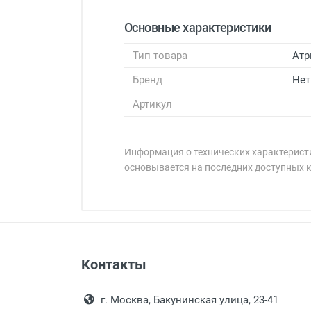
Основные характеристики
Тип товара
Атр
Бренд
Нет
Артикул
Информация о технических характеристи
основывается на последних доступных 
Минимальная сумма заказа 5 000 
Минимальная сумма заказа 5 000 
Оплата наличными.
Самовывоз
Контакты
Выдаем товар в рабочие дни с
Самовывоз.
переулок 17, корпус 1, второй э
Оплата товара пр
После того, как заказ поступ
г. Москва, Бакунинская улица, 23-41
Перечисление средств на расчетн