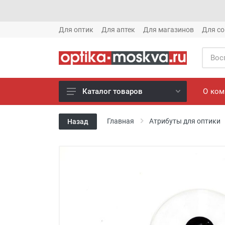
Для оптик
Для аптек
Для магазинов
Для со
О ко
Каталог товаров
Новое готовые очки (1621)
Главная
Атрибуты для оптики
Назад
Новое солнце (1613)
Готовые очки (3769)
Солнцезащитные очки (8880)
Компьютерные очки (852)
Оправы (3917)
Известные бренды (212)