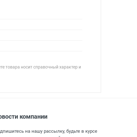
ете товара носит справочный характер и
овости компании
адресу: г. Москва, Переведеновский
 товара.
дпишитесь на нашу рассылку, будьте в курсе
 и оповещает о поступлении товара.