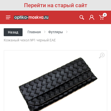
Перейти на старый сайт
0
Главная
Футляры
Назад
Кожаный чехол №1 черный EAE