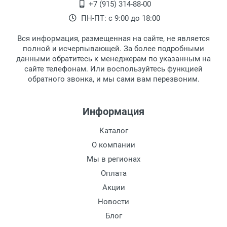
+7 (915) 314-88-00
наличными непосредственно на пункте
выдачи, наш менеджер связывается с
ПН-ПТ: с 9:00 до 18:00
выдачи товара.
клиентом и оповещает о поступлении
товара.
Вся информация, размещенная на сайте, не является
Перечисление средств на расчетный счет.
Для получения товара при себе
полной и исчерпывающей. За более подробными
обязательно иметь паспорт.
данными обратитесь к менеджерам по указанным на
сайте телефонам. Или воспользуйтесь функцией
Заказ необходимо забрать в течение 3
обратного звонка, и мы сами вам перезвоним.
рабочих дней с момента поступления на
пункт выдачи, чтобы избежать
дополнительных расходов за хранение
Информация
товара.
Перевод денег на карту Сбербанка.
Каталог
Доставка по Москве
О компании
Доставляем товар по Москве компанией
Мы в регионах
Сдэк до ближайшего к вам пункта
Оплата
выдачи.
Акции
Новости
Доставка транспортными компаниями по
России
Блог