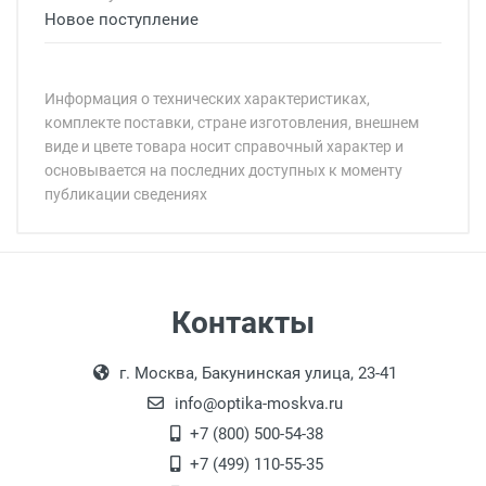
Новое поступление
Информация о технических характеристиках,
комплекте поставки, стране изготовления, внешнем
виде и цвете товара носит справочный характер и
основывается на последних доступных к моменту
публикации сведениях
Минимальная сумма заказа 5 000 рублей.
Минимальная сумма заказа 5 000 рублей.
Самовывоз
Контакты
Выдаем товар в рабочие дни с 9:00 до
Оплата наличными.
г. Москва, Бакунинская улица, 23-41
18:00, по субботам с 11:00 до 15:00, в
офисе по адресу: г. Москва,
info@optika-moskva.ru
Переведеновский переулок 17, корпус 1,
+7 (800) 500-54-38
второй этаж, тел. +7 (499) 110-55-35.
+7 (499) 110-55-35
Самовывоз.
После того, как заказ поступает в пункт
Оплата товара производится