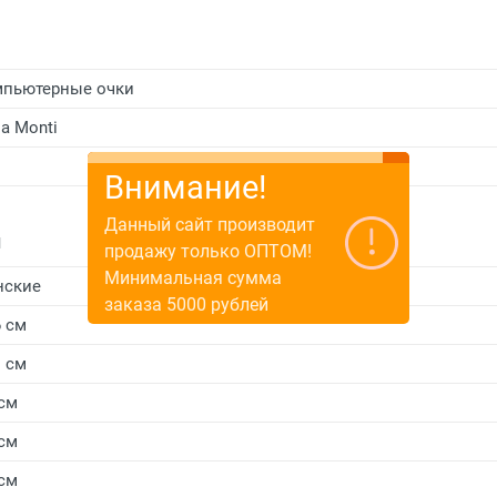
пьютерные очки
ia Monti
Внимание!
Данный сайт производит
и
продажу только ОПТОМ!
Минимальная сумма
нские
заказа 5000 рублей
6 см
1 см
 см
 см
 см