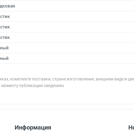
дковая
стик
стик
стик
рный
рный
ках, комплекте поставки, стране изготовления, внешнем виде и цв
к моменту публикации сведениях
рублей.
рублей.
Информация
Н
 9:00 до 18:00, по субботам с 11:00 до 15:00, в офисе по 