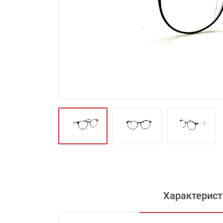
Футляры и мешки (1412)
Красота и здоровье (353)
Атрибуты для оптики (59)
Аксессуары (239)
Распродажа (950)
Характерист