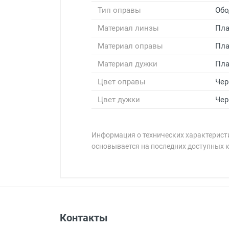
Тип оправы
Обо
Материал линзы
Пла
Материал оправы
Пла
Материал дужки
Пла
Цвет оправы
Че
Цвет дужки
Че
Информация о технических характеристи
основывается на последних доступных 
Минимальная сумма заказа 5 000 
Минимальная сумма заказа 5 000 
Оплата наличными.
Самовывоз
Контакты
Выдаем товар в рабочие дни с