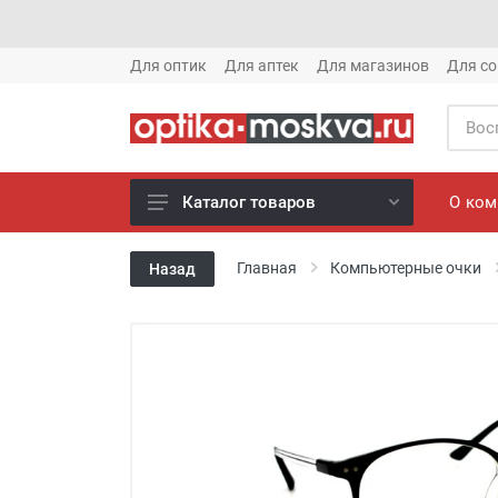
Для оптик
Для аптек
Для магазинов
Для со
О ко
Каталог товаров
Новое готовые очки (1621)
Главная
Компьютерные очки
Назад
Новое солнце (1613)
Готовые очки (3769)
Солнцезащитные очки (8880)
Компьютерные очки (852)
Оправы (3917)
Известные бренды (212)