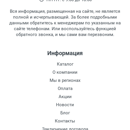
выдачи товара.
клиентом и оповещает о поступлении
товара.
Вся информация, размещенная на сайте, не является
Перечисление средств на расчетный счет.
Для получения товара при себе
полной и исчерпывающей. За более подробными
обязательно иметь паспорт.
данными обратитесь к менеджерам по указанным на
сайте телефонам. Или воспользуйтесь функцией
Заказ необходимо забрать в течение 3
обратного звонка, и мы сами вам перезвоним.
рабочих дней с момента поступления на
пункт выдачи, чтобы избежать
дополнительных расходов за хранение
Информация
товара.
Перевод денег на карту Сбербанка.
Каталог
Доставка по Москве
О компании
Доставляем товар по Москве компанией
Мы в регионах
Сдэк до ближайшего к вам пункта
Оплата
выдачи.
Акции
Новости
Доставка транспортными компаниями по
России
Блог
Контакты
Данный способ доставки осуществляется
Заключение договора