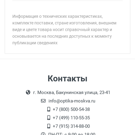
Информация о технических характеристиках,
комплекте поставки, стране изготовления, внешнем
виде и цвете товара носит справочный характер и
основывается на последних доступных к моменту
публикации сведениях
Минимальная сумма заказа 5 000 рублей.
Минимальная сумма заказа 5 000 рублей.
Самовывоз
Контакты
Выдаем товар в рабочие дни с 9:00 до
Оплата наличными.
г. Москва, Бакунинская улица, 23-41
18:00, по субботам с 11:00 до 15:00, в
офисе по адресу: г. Москва,
info@optika-moskva.ru
Переведеновский переулок 17, корпус 1,
+7 (800) 500-54-38
второй этаж, тел. +7 (499) 110-55-35.
+7 (499) 110-55-35
Самовывоз.
После того, как заказ поступает в пункт
Оплата товара производится
+7 (915) 314-88-00
наличными непосредственно на пункте
выдачи, наш менеджер связывается с
ПН-ПТ: с 9:00 до 18:00