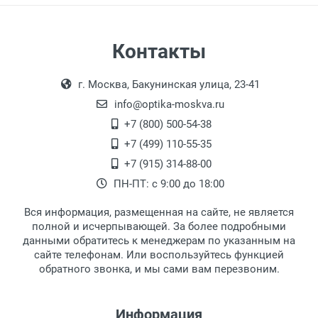
Самовывоз
Контакты
Выдаем товар в рабочие дни с 9:00 до
Оплата наличными.
г. Москва, Бакунинская улица, 23-41
18:00, по субботам с 11:00 до 15:00, в
офисе по адресу: г. Москва,
info@optika-moskva.ru
Переведеновский переулок 17, корпус 1,
+7 (800) 500-54-38
второй этаж, тел. +7 (499) 110-55-35.
+7 (499) 110-55-35
Самовывоз.
После того, как заказ поступает в пункт
Оплата товара производится
+7 (915) 314-88-00
наличными непосредственно на пункте
выдачи, наш менеджер связывается с
ПН-ПТ: с 9:00 до 18:00
выдачи товара.
клиентом и оповещает о поступлении
товара.
Вся информация, размещенная на сайте, не является
Перечисление средств на расчетный счет.
Для получения товара при себе
полной и исчерпывающей. За более подробными
обязательно иметь паспорт.
данными обратитесь к менеджерам по указанным на
сайте телефонам. Или воспользуйтесь функцией
Заказ необходимо забрать в течение 3
обратного звонка, и мы сами вам перезвоним.
рабочих дней с момента поступления на
пункт выдачи, чтобы избежать
дополнительных расходов за хранение
Информация