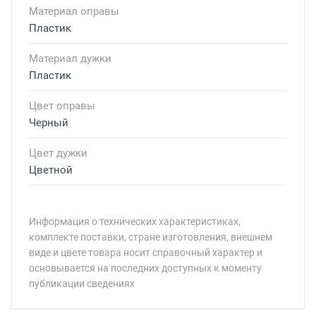
Материал оправы
Пластик
Материал дужки
Пластик
Цвет оправы
Черный
Цвет дужки
Цветной
Информация о технических характеристиках,
комплекте поставки, стране изготовления, внешнем
виде и цвете товара носит справочный характер и
основывается на последних доступных к моменту
публикации сведениях
Минимальная сумма заказа 5 000 рублей.
Минимальная сумма заказа 5 000 рублей.