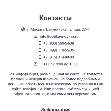
Самовывоз
Контакты
Выдаем товар в рабочие дни с 9:00 до
Оплата наличными.
г. Москва, Бакунинская улица, 23-41
18:00, по субботам с 11:00 до 15:00, в
офисе по адресу: г. Москва,
info@optika-moskva.ru
Переведеновский переулок 17, корпус 1,
+7 (800) 500-54-38
второй этаж, тел. +7 (499) 110-55-35.
+7 (499) 110-55-35
Самовывоз.
После того, как заказ поступает в пункт
Оплата товара производится
+7 (915) 314-88-00
наличными непосредственно на пункте
выдачи, наш менеджер связывается с
ПН-ПТ: с 9:00 до 18:00
выдачи товара.
клиентом и оповещает о поступлении
товара.
Вся информация, размещенная на сайте, не является
Перечисление средств на расчетный счет.
Для получения товара при себе
полной и исчерпывающей. За более подробными
обязательно иметь паспорт.
данными обратитесь к менеджерам по указанным на
сайте телефонам. Или воспользуйтесь функцией
Заказ необходимо забрать в течение 3
обратного звонка, и мы сами вам перезвоним.
рабочих дней с момента поступления на
пункт выдачи, чтобы избежать
дополнительных расходов за хранение
Информация