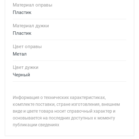
Материал оправы
Пластик
Материал дужки
Пластик
Цвет оправы
Метал
Цвет дужки
Черный
Информация о технических характеристиках,
комплекте поставки, стране изготовления, внешнем
виде и цвете товара носит справочный характер и
основывается на последних доступных к моменту
публикации сведениях
Минимальная сумма заказа 5 000 рублей.
Минимальная сумма заказа 5 000 рублей.