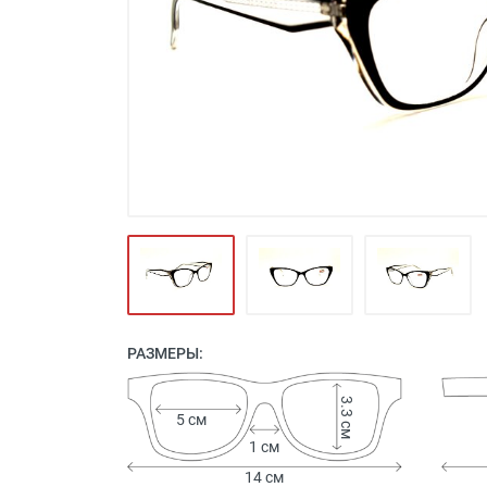
Футляры и мешки (1412)
Красота и здоровье (353)
Атрибуты для оптики (59)
Аксессуары (239)
Распродажа (950)
РАЗМЕРЫ:
3.3 см
5 см
1 см
14 см