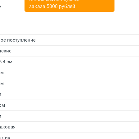
заказа 5000 рублей
7
и
ое поступление
нские
6.4 см
см
см
м
 см
м
дковая
стик