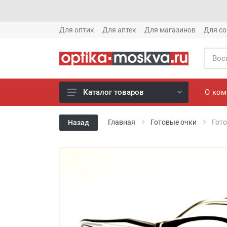
Для оптик
Для аптек
Для магазинов
Для со
О ко
Каталог товаров
Новое готовые очки (1621)
Главная
Готовые очки
Гото
Назад
Новое солнце (1613)
Готовые очки (3769)
Солнцезащитные очки (8880)
Компьютерные очки (852)
Оправы (3917)
Известные бренды (212)