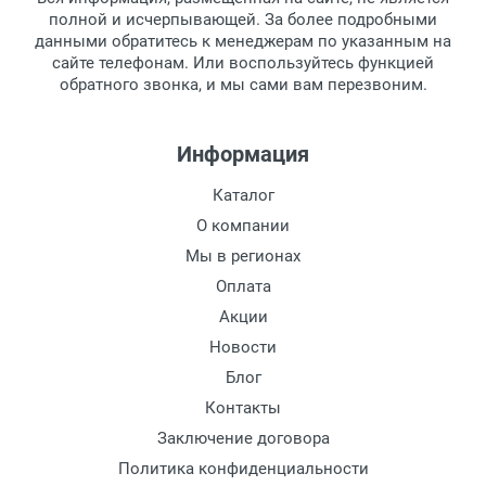
Перечисление средств на расчетный счет.
Для получения товара при себе
Материал оправы:
полной и исчерпывающей. За более подробными
обязательно иметь паспорт.
данными обратитесь к менеджерам по указанным на
Материал дужки:
сайте телефонам. Или воспользуйтесь функцией
Заказ необходимо забрать в течение 3
Цвет оправы:
обратного звонка, и мы сами вам перезвоним.
рабочих дней с момента поступления на
Цвет дужки:
пункт выдачи, чтобы избежать
дополнительных расходов за хранение
Информация
товара.
Перевод денег на карту Сбербанка.
Каталог
Доставка по Москве
О компании
Доставляем товар по Москве компанией
Мы в регионах
Сдэк до ближайшего к вам пункта
Оплата
выдачи.
Акции
Новости
Доставка транспортными компаниями по
России
Блог
Контакты
Данный способ доставки осуществляется
Заключение договора
преимущественно по России.
Политика конфиденциальности
Мы сотрудничаем с различными