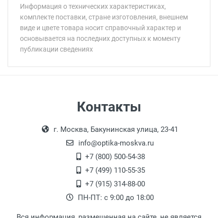
Информация о технических характеристиках,
комплекте поставки, стране изготовления, внешнем
виде и цвете товара носит справочный характер и
основывается на последних доступных к моменту
публикации сведениях
Минимальная сумма заказа 5 000 рублей.
Минимальная сумма заказа 5 000 рублей.
Бренд:
Страна:
Особые условия:
Цвет модели:
Самовывоз
Контакты
Пол:
Выдаем товар в рабочие дни с 9:00 до
Оплата наличными.
РЦ:
г. Москва, Бакунинская улица, 23-41
18:00, по субботам с 11:00 до 15:00, в
Общая ширина:
офисе по адресу: г. Москва,
info@optika-moskva.ru
Длина дужки:
Переведеновский переулок 17, корпус 1,
+7 (800) 500-54-38
Ширина линзы:
второй этаж, тел. +7 (499) 110-55-35.
+7 (499) 110-55-35
Высота линзы:
Самовывоз.
После того, как заказ поступает в пункт
Оплата товара производится
+7 (915) 314-88-00
Ширина мостика:
наличными непосредственно на пункте
выдачи, наш менеджер связывается с
ПН-ПТ: с 9:00 до 18:00
Тип оправы:
выдачи товара.
клиентом и оповещает о поступлении
товара.
Материал линзы:
Вся информация, размещенная на сайте, не является