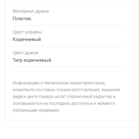
Материал дужки
Пластик
Цвет оправы
Коричневый
Цвет дужки
Тигр коричневый
Информация о технических характеристиках,
комплекте поставки, стране изготовления, внешнем
виде и цвете товара носит справочный характер и
основывается на последних доступных к моменту
публикации сведениях
Минимальная сумма заказа 5 000 рублей.
Минимальная сумма заказа 5 000 рублей.
Бренд:
Страна:
Особые условия: