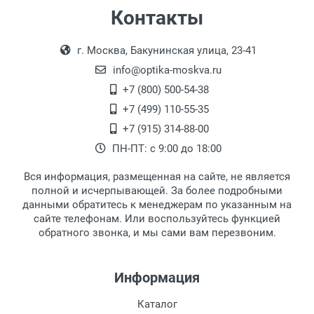
Цвет модели:
Самовывоз
Контакты
Пол:
Выдаем товар в рабочие дни с 9:00 до
Оплата наличными.
РЦ:
г. Москва, Бакунинская улица, 23-41
18:00, по субботам с 11:00 до 15:00, в
Общая ширина:
офисе по адресу: г. Москва,
info@optika-moskva.ru
Длина дужки:
Переведеновский переулок 17, корпус 1,
+7 (800) 500-54-38
Ширина линзы:
второй этаж, тел. +7 (499) 110-55-35.
+7 (499) 110-55-35
Высота линзы:
Самовывоз.
После того, как заказ поступает в пункт
Оплата товара производится
+7 (915) 314-88-00
Ширина мостика:
наличными непосредственно на пункте
выдачи, наш менеджер связывается с
ПН-ПТ: с 9:00 до 18:00
Тип оправы:
выдачи товара.
клиентом и оповещает о поступлении
товара.
Материал линзы:
Вся информация, размещенная на сайте, не является
Перечисление средств на расчетный счет.
Для получения товара при себе
Материал оправы:
полной и исчерпывающей. За более подробными
обязательно иметь паспорт.
данными обратитесь к менеджерам по указанным на
Материал дужки:
сайте телефонам. Или воспользуйтесь функцией
Заказ необходимо забрать в течение 3
Цвет оправы:
обратного звонка, и мы сами вам перезвоним.
рабочих дней с момента поступления на
Цвет дужки:
пункт выдачи, чтобы избежать
дополнительных расходов за хранение
Информация
товара.
Перевод денег на карту Сбербанка.
Каталог