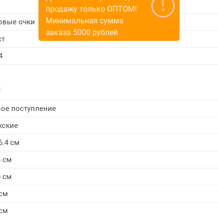
продажу только ОПТОМ!
Минимальная сумма
овые очки
заказа 5000 рублей
ст
4
и
ое поступление
жские
6.4 см
8 см
6 см
 см
 см