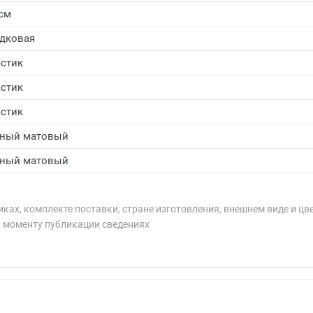
 см
дковая
стик
стик
стик
ный матовый
ный матовый
ках, комплекте поставки, стране изготовления, внешнем виде и цв
к моменту публикации сведениях
рублей.
рублей.