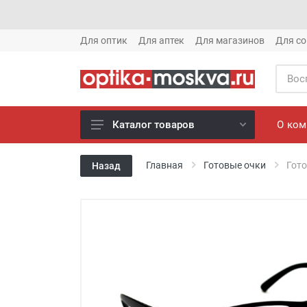
Для оптик
Для аптек
Для магазинов
Для со
О ко
Каталог товаров
Новое готовые очки (1621)
Главная
Готовые очки
Гото
Назад
Новое солнце (1613)
Готовые очки (3769)
Солнцезащитные очки (8880)
Компьютерные очки (852)
Оправы (3917)
Известные бренды (212)