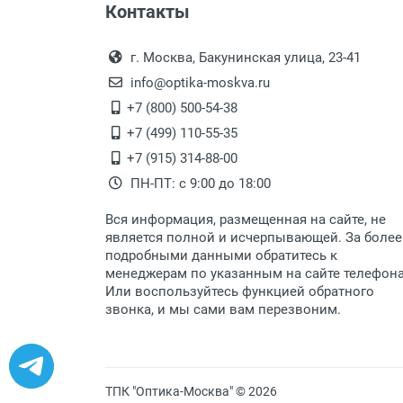
Пол:
Контакты
Выдаем товар в рабочие дни с
РЦ:
Самовывоз.
переулок 17, корпус 1, второй э
Оплата товара пр
Общая ширина:
После того, как заказ поступ
г. Москва, Бакунинская улица, 23-41
Длина дужки:
Перечисление средств на расчетн
Для получения товара при себ
info@optika-moskva.ru
Ширина линзы:
Заказ необходимо забрать
+7 (800) 500-54-38
Высота линзы:
дополнительных расходов за 
Перевод денег на карту Сбербанка
+7 (499) 110-55-35
Ширина мостика:
Доставка по Москве
+7 (915) 314-88-00
Тип оправы:
ПН-ПТ: с 9:00 до 18:00
Материал линзы:
Доставляем товар по Москве 
Материал оправы:
Вся информация, размещенная на сайте, не
Доставка транспортными компани
Материал дужки:
является полной и исчерпывающей. За более
подробными данными обратитесь к
Цвет оправы:
Данный способ доставки осущ
менеджерам по указанным на сайте телефон
Цвет дужки:
Мы сотрудничаем с различны
Или воспользуйтесь функцией обратного
быстро подберем для Вас сам
звонка, и мы сами вам перезвоним.
Доставка товара по регионам 
Доставка до транспортной ко
Доставка Почтой России по России
ТПК "Оптика-Москва" © 2026