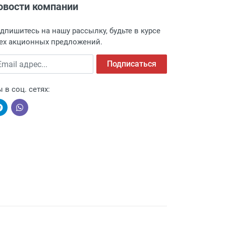
овости компании
адресу: г. Москва, Переведеновский
 товара.
дпишитесь на нашу рассылку, будьте в курсе
 и оповещает о поступлении товара.
ех акционных предложений.
а пункт выдачи, чтобы избежать
ail адрес
Подписаться
 в соц. сетях:
ыми компаниями, поэтому легко и