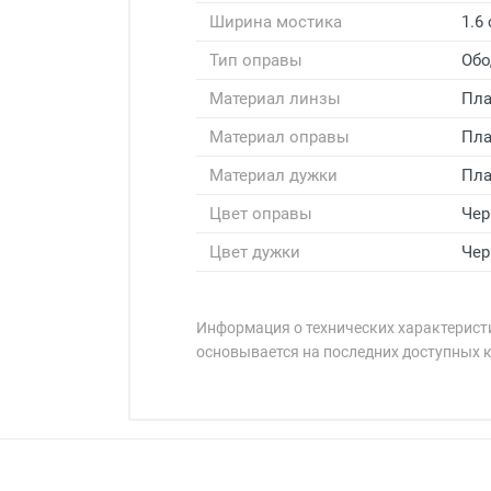
Ширина мостика
1.6
Тип оправы
Обо
Материал линзы
Пла
Материал оправы
Пла
Материал дужки
Пла
Цвет оправы
Чер
Цвет дужки
Чер
Информация о технических характеристи
основывается на последних доступных 
Минимальная сумма заказа 5 000 
Минимальная сумма заказа 5 000 
Бренд:
Страна:
Особые условия:
Цвет модели:
Оплата наличными.
Самовывоз