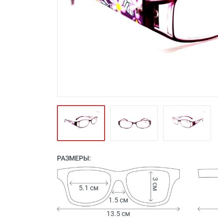
Футляры и мешки (1412)
Красота и здоровье (353)
Атрибуты для оптики (59)
Аксессуары (239)
Распродажа (950)
РАЗМЕРЫ:
3 см
5.1 см
1.5 см
13.5 см