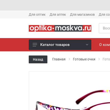
Для оптик
Для аптек
Для магазинов
Для со
О ко
Каталог товаров
Новое готовые очки (1621)
Главная
Готовые очки
Гото
Назад
Новое солнце (1613)
Готовые очки (3769)
Солнцезащитные очки (8880)
Компьютерные очки (852)
Оправы (3917)
Известные бренды (212)