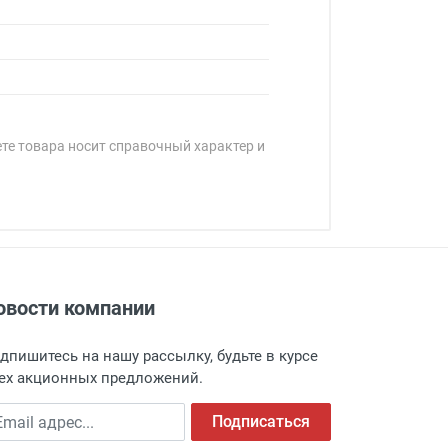
ете товара носит справочный характер и
овости компании
адресу: г. Москва, Переведеновский
 товара.
дпишитесь на нашу рассылку, будьте в курсе
 и оповещает о поступлении товара.
ех акционных предложений.
а пункт выдачи, чтобы избежать
ail адрес
Подписаться