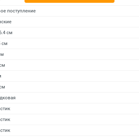
ое поступление
нские
6.4 см
5 см
см
 см
м
 см
дковая
стик
стик
стик