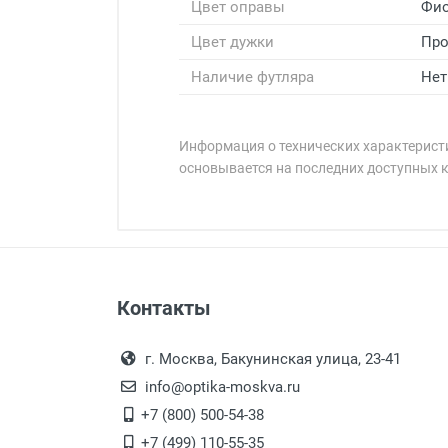
Цвет оправы
Фи
Цвет дужки
Про
Наличие футляра
Нет
Информация о технических характеристи
основывается на последних доступных 
Минимальная сумма заказа 5 000 
Минимальная сумма заказа 5 000 
Бренд:
Страна:
Особые условия:
Цвет модели:
Оплата наличными.
Самовывоз
Пол:
Контакты
Выдаем товар в рабочие дни с
РЦ:
Самовывоз.
переулок 17, корпус 1, второй э
Оплата товара пр
Общая ширина:
После того, как заказ поступ
г. Москва, Бакунинская улица, 23-41
Длина дужки:
Перечисление средств на расчетн
Для получения товара при себ
info@optika-moskva.ru
Ширина линзы:
Заказ необходимо забрать
+7 (800) 500-54-38
Высота линзы:
дополнительных расходов за 
Перевод денег на карту Сбербанка
+7 (499) 110-55-35