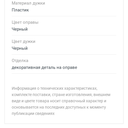
Материал дужки
Пластик
Цвет оправы
Черный
Цвет дужки
Черный
Отделка
декоративная деталь на оправе
Информация о технических характеристиках,
комплекте поставки, стране изготовления, внешнем
виде и цвете товара носит справочный характер и
основывается на последних доступных к моменту
публикации сведениях
Минимальная сумма заказа 5 000 рублей.
Минимальная сумма заказа 5 000 рублей.