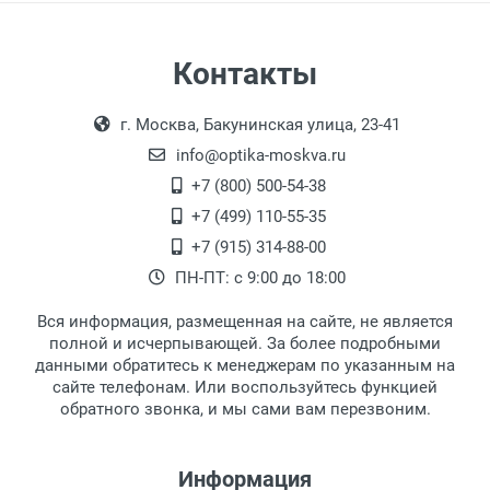
Самовывоз
Контакты
Выдаем товар в рабочие дни с 9:00 до
Оплата наличными.
г. Москва, Бакунинская улица, 23-41
18:00, по субботам с 11:00 до 15:00, в
офисе по адресу: г. Москва,
info@optika-moskva.ru
Переведеновский переулок 17, корпус 1,
+7 (800) 500-54-38
второй этаж, тел. +7 (499) 110-55-35.
+7 (499) 110-55-35
Самовывоз.
После того, как заказ поступает в пункт
Оплата товара производится
+7 (915) 314-88-00
наличными непосредственно на пункте
выдачи, наш менеджер связывается с
ПН-ПТ: с 9:00 до 18:00
выдачи товара.
клиентом и оповещает о поступлении
товара.
Вся информация, размещенная на сайте, не является
Перечисление средств на расчетный счет.
Для получения товара при себе
полной и исчерпывающей. За более подробными
обязательно иметь паспорт.
данными обратитесь к менеджерам по указанным на
сайте телефонам. Или воспользуйтесь функцией
Заказ необходимо забрать в течение 3
обратного звонка, и мы сами вам перезвоним.
рабочих дней с момента поступления на
пункт выдачи, чтобы избежать
дополнительных расходов за хранение
Информация