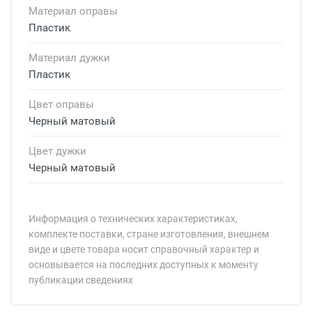
Материал оправы
Пластик
Материал дужки
Пластик
Цвет оправы
Черный матовый
Цвет дужки
Черный матовый
Информация о технических характеристиках,
комплекте поставки, стране изготовления, внешнем
виде и цвете товара носит справочный характер и
основывается на последних доступных к моменту
публикации сведениях
Минимальная сумма заказа 5 000 рублей.
Минимальная сумма заказа 5 000 рублей.