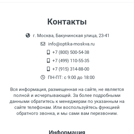
Самовывоз
Контакты
Выдаем товар в рабочие дни с 9:00 до
Оплата наличными.
г. Москва, Бакунинская улица, 23-41
18:00, по субботам с 11:00 до 15:00, в
офисе по адресу: г. Москва,
info@optika-moskva.ru
Переведеновский переулок 17, корпус 1,
+7 (800) 500-54-38
второй этаж, тел. +7 (499) 110-55-35.
+7 (499) 110-55-35
Самовывоз.
После того, как заказ поступает в пункт
Оплата товара производится
+7 (915) 314-88-00
наличными непосредственно на пункте
выдачи, наш менеджер связывается с
ПН-ПТ: с 9:00 до 18:00
выдачи товара.
клиентом и оповещает о поступлении
товара.
Вся информация, размещенная на сайте, не является
Перечисление средств на расчетный счет.
Для получения товара при себе
полной и исчерпывающей. За более подробными
обязательно иметь паспорт.
данными обратитесь к менеджерам по указанным на
сайте телефонам. Или воспользуйтесь функцией
Заказ необходимо забрать в течение 3
обратного звонка, и мы сами вам перезвоним.
рабочих дней с момента поступления на
пункт выдачи, чтобы избежать
дополнительных расходов за хранение
Информация