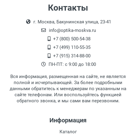
Самовывоз
Контакты
Выдаем товар в рабочие дни с 9:00 до
Оплата наличными.
г. Москва, Бакунинская улица, 23-41
18:00, по субботам с 11:00 до 15:00, в
офисе по адресу: г. Москва,
info@optika-moskva.ru
Переведеновский переулок 17, корпус 1,
+7 (800) 500-54-38
второй этаж, тел. +7 (499) 110-55-35.
+7 (499) 110-55-35
Самовывоз.
После того, как заказ поступает в пункт
Оплата товара производится
+7 (915) 314-88-00
наличными непосредственно на пункте
выдачи, наш менеджер связывается с
ПН-ПТ: с 9:00 до 18:00
выдачи товара.
клиентом и оповещает о поступлении
товара.
Вся информация, размещенная на сайте, не является
Перечисление средств на расчетный счет.
Для получения товара при себе
полной и исчерпывающей. За более подробными
обязательно иметь паспорт.
данными обратитесь к менеджерам по указанным на
сайте телефонам. Или воспользуйтесь функцией
Заказ необходимо забрать в течение 3
обратного звонка, и мы сами вам перезвоним.
рабочих дней с момента поступления на
пункт выдачи, чтобы избежать
дополнительных расходов за хранение
Информация
товара.
Перевод денег на карту Сбербанка.
Каталог