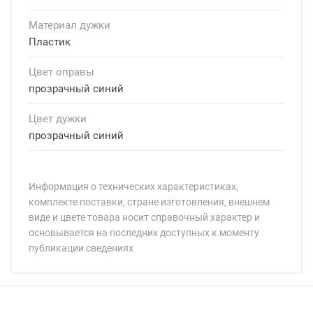
Материал дужки
Пластик
Цвет оправы
прозрачный синий
Цвет дужки
прозрачный синий
Информация о технических характеристиках,
комплекте поставки, стране изготовления, внешнем
виде и цвете товара носит справочный характер и
основывается на последних доступных к моменту
публикации сведениях
Минимальная сумма заказа 5 000 рублей.
Минимальная сумма заказа 5 000 рублей.