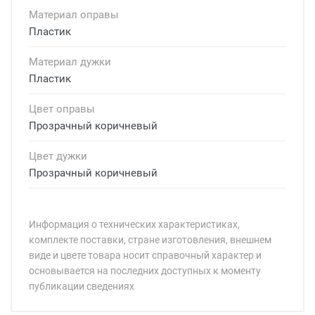
Материал оправы
Пластик
Материал дужки
Пластик
Цвет оправы
Прозрачный коричневый
Цвет дужки
Прозрачный коричневый
Информация о технических характеристиках,
комплекте поставки, стране изготовления, внешнем
виде и цвете товара носит справочный характер и
основывается на последних доступных к моменту
публикации сведениях
Минимальная сумма заказа 5 000 рублей.
Минимальная сумма заказа 5 000 рублей.
Бренд: