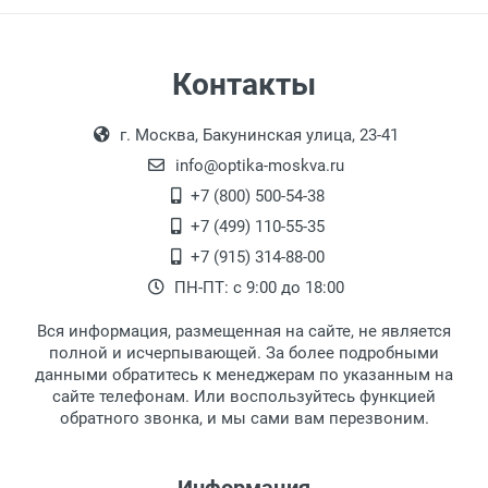
Страна:
Пол:
РЦ:
Самовывоз
Контакты
Общая ширина:
Выдаем товар в рабочие дни с 9:00 до
Оплата наличными.
Длина дужки:
г. Москва, Бакунинская улица, 23-41
18:00, по субботам с 11:00 до 15:00, в
Ширина линзы:
офисе по адресу: г. Москва,
info@optika-moskva.ru
Высота линзы:
Переведеновский переулок 17, корпус 1,
+7 (800) 500-54-38
Ширина мостика:
второй этаж, тел. +7 (499) 110-55-35.
+7 (499) 110-55-35
Тип оправы:
Самовывоз.
После того, как заказ поступает в пункт
Оплата товара производится
+7 (915) 314-88-00
Материал линзы:
наличными непосредственно на пункте
выдачи, наш менеджер связывается с
ПН-ПТ: с 9:00 до 18:00
Материал оправы:
выдачи товара.
клиентом и оповещает о поступлении
товара.
Материал дужки:
Вся информация, размещенная на сайте, не является
Перечисление средств на расчетный счет.
Для получения товара при себе
Цвет оправы:
полной и исчерпывающей. За более подробными
обязательно иметь паспорт.
данными обратитесь к менеджерам по указанным на
Цвет дужки:
сайте телефонам. Или воспользуйтесь функцией
Заказ необходимо забрать в течение 3
обратного звонка, и мы сами вам перезвоним.
рабочих дней с момента поступления на
пункт выдачи, чтобы избежать
дополнительных расходов за хранение