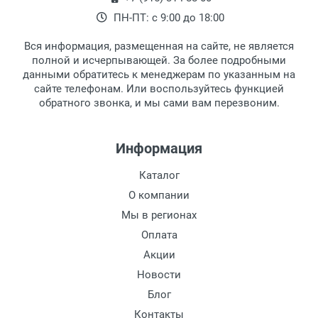
наличными непосредственно на пункте
выдачи, наш менеджер связывается с
ПН-ПТ: с 9:00 до 18:00
выдачи товара.
клиентом и оповещает о поступлении
товара.
Вся информация, размещенная на сайте, не является
Перечисление средств на расчетный счет.
Для получения товара при себе
полной и исчерпывающей. За более подробными
обязательно иметь паспорт.
данными обратитесь к менеджерам по указанным на
сайте телефонам. Или воспользуйтесь функцией
Заказ необходимо забрать в течение 3
обратного звонка, и мы сами вам перезвоним.
рабочих дней с момента поступления на
пункт выдачи, чтобы избежать
дополнительных расходов за хранение
Информация
товара.
Перевод денег на карту Сбербанка.
Каталог
Доставка по Москве
О компании
Доставляем товар по Москве компанией
Мы в регионах
Сдэк до ближайшего к вам пункта
Оплата
выдачи.
Акции
Новости
Доставка транспортными компаниями по
России
Блог
Контакты