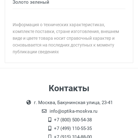
Золото зеленый
Информация о технических характеристиках,
комплекте поставки, стране изготовления, внешнем
виде и цвете товара носит справочный характер и
основывается на последних доступных к моменту
публикации сведениях
Минимальная сумма заказа 5 000 рублей.
Минимальная сумма заказа 5 000 рублей.
Самовывоз
Контакты
Выдаем товар в рабочие дни с 9:00 до
Оплата наличными.
г. Москва, Бакунинская улица, 23-41
18:00, по субботам с 11:00 до 15:00, в
офисе по адресу: г. Москва,
info@optika-moskva.ru
Переведеновский переулок 17, корпус 1,
+7 (800) 500-54-38
второй этаж, тел. +7 (499) 110-55-35.
+7 (499) 110-55-35
Самовывоз.
После того, как заказ поступает в пункт
Оплата товара производится
+7 (915) 314-88-00