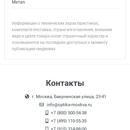
Метал
Информация о технических характеристиках,
комплекте поставки, стране изготовления, внешнем
виде и цвете товара носит справочный характер и
основывается на последних доступных к моменту
публикации сведениях
Минимальная сумма заказа 5 000 рублей.
Минимальная сумма заказа 5 000 рублей.
Самовывоз
Контакты
Выдаем товар в рабочие дни с 9:00 до
Оплата наличными.
г. Москва, Бакунинская улица, 23-41
18:00, по субботам с 11:00 до 15:00, в
офисе по адресу: г. Москва,
info@optika-moskva.ru
Переведеновский переулок 17, корпус 1,
+7 (800) 500-54-38
второй этаж, тел. +7 (499) 110-55-35.
+7 (499) 110-55-35
Самовывоз.
После того, как заказ поступает в пункт
Оплата товара производится
+7 (915) 314-88-00