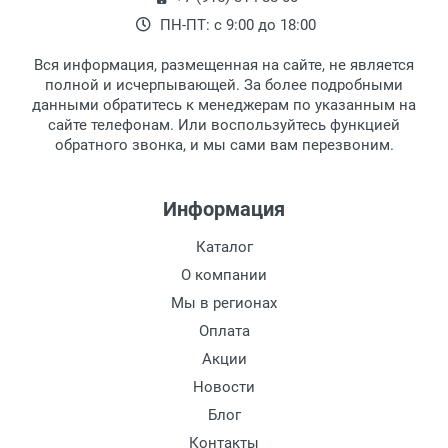
наличными непосредственно на пункте
выдачи, наш менеджер связывается с
ПН-ПТ: с 9:00 до 18:00
выдачи товара.
клиентом и оповещает о поступлении
товара.
Вся информация, размещенная на сайте, не является
Перечисление средств на расчетный счет.
Для получения товара при себе
полной и исчерпывающей. За более подробными
обязательно иметь паспорт.
данными обратитесь к менеджерам по указанным на
сайте телефонам. Или воспользуйтесь функцией
Заказ необходимо забрать в течение 3
обратного звонка, и мы сами вам перезвоним.
рабочих дней с момента поступления на
пункт выдачи, чтобы избежать
дополнительных расходов за хранение
Информация
товара.
Перевод денег на карту Сбербанка.
Каталог
Доставка по Москве
О компании
Доставляем товар по Москве компанией
Мы в регионах
Сдэк до ближайшего к вам пункта
Оплата
выдачи.
Акции
Новости
Доставка транспортными компаниями по
России
Блог
Контакты