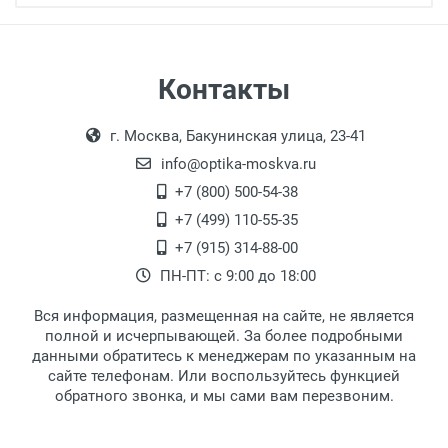
Страна:
Особые условия:
Цвет модели:
Самовывоз
Контакты
Пол:
Выдаем товар в рабочие дни с 9:00 до
Оплата наличными.
РЦ:
г. Москва, Бакунинская улица, 23-41
18:00, по субботам с 11:00 до 15:00, в
Общая ширина:
офисе по адресу: г. Москва,
info@optika-moskva.ru
Длина дужки:
Переведеновский переулок 17, корпус 1,
+7 (800) 500-54-38
Ширина линзы:
второй этаж, тел. +7 (499) 110-55-35.
+7 (499) 110-55-35
Высота линзы:
Самовывоз.
После того, как заказ поступает в пункт
Оплата товара производится
+7 (915) 314-88-00
Ширина мостика:
наличными непосредственно на пункте
выдачи, наш менеджер связывается с
ПН-ПТ: с 9:00 до 18:00
Тип линзы:
выдачи товара.
клиентом и оповещает о поступлении
товара.
Тип оправы:
Вся информация, размещенная на сайте, не является
Перечисление средств на расчетный счет.
Для получения товара при себе
Материал линзы:
полной и исчерпывающей. За более подробными
обязательно иметь паспорт.
данными обратитесь к менеджерам по указанным на
Материал оправы:
сайте телефонам. Или воспользуйтесь функцией
Заказ необходимо забрать в течение 3
Материал дужки:
обратного звонка, и мы сами вам перезвоним.
рабочих дней с момента поступления на
Цвет оправы:
пункт выдачи, чтобы избежать
Цвет дужки: