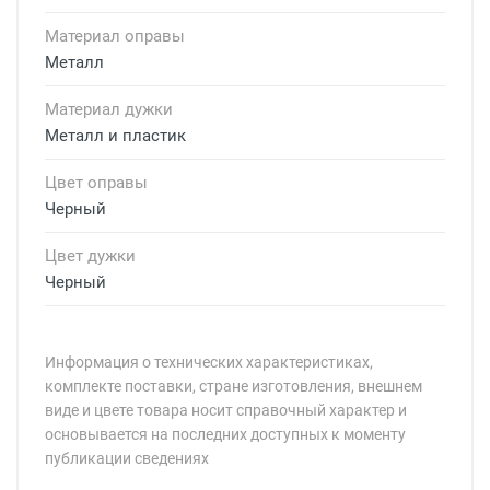
Материал оправы
Металл
Материал дужки
Металл и пластик
Цвет оправы
Черный
Цвет дужки
Черный
Информация о технических характеристиках,
комплекте поставки, стране изготовления, внешнем
виде и цвете товара носит справочный характер и
основывается на последних доступных к моменту
публикации сведениях
Минимальная сумма заказа 5 000 рублей.
Минимальная сумма заказа 5 000 рублей.
Бренд: