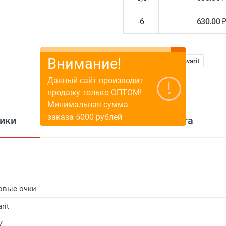
-6
630.00 
Внимание!
Готовые очки
Favarit
Данный сайт производит
продажу только ОПТОМ!
Минимальная сумма
заказа 5000 рублей
ики
Описание
Оплата
овые очки
rit
7