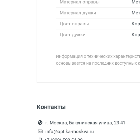
Материал оправы
Мет
Материал дужки
Мет
Цвет оправы
Ко
Цвет дужки
Ко
Информация о технических характеристи
основывается на последних доступных 
Минимальная сумма заказа 5 000 
Минимальная сумма заказа 5 000 
Бренд:
Страна:
Особые условия:
Цвет модели:
Оплата наличными.
Самовывоз
Пол:
Контакты
Выдаем товар в рабочие дни с
РЦ:
Самовывоз.
переулок 17, корпус 1, второй э
Оплата товара пр
Общая ширина:
После того, как заказ поступ
г. Москва, Бакунинская улица, 23-41
Длина дужки:
Перечисление средств на расчетн
Для получения товара при себ
info@optika-moskva.ru
Ширина линзы:
Заказ необходимо забрать