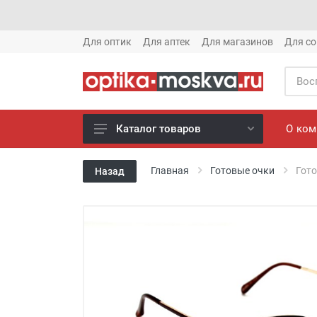
Для оптик
Для аптек
Для магазинов
Для со
О ко
Каталог товаров
Новое готовые очки (1621)
Главная
Готовые очки
Гото
Назад
Новое солнце (1613)
Готовые очки (3769)
Солнцезащитные очки (8880)
Компьютерные очки (852)
Оправы (3917)
Известные бренды (212)