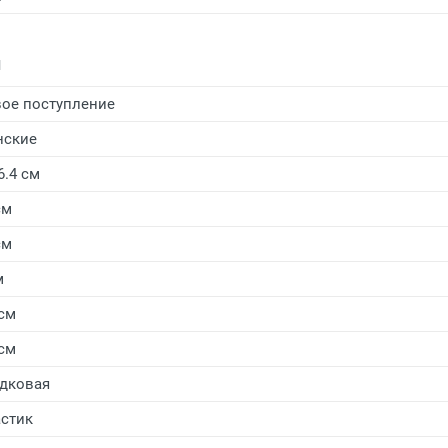
и
ое поступление
нские
6.4 см
см
см
м
 см
 см
дковая
стик