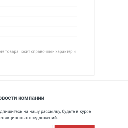
ете товара носит справочный характер и
овости компании
адресу: г. Москва, Переведеновский
 товара.
дпишитесь на нашу рассылку, будьте в курсе
 и оповещает о поступлении товара.
ех акционных предложений.
а пункт выдачи, чтобы избежать
ail адрес