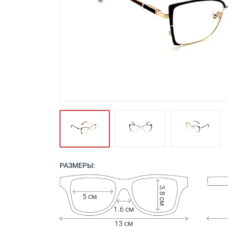
Футляры и мешки (1412)
Красота и здоровье (353)
Атрибуты для оптики (59)
Аксессуары (239)
Распродажа (950)
РАЗМЕРЫ:
3.8 см
5 см
1.6 см
13 см