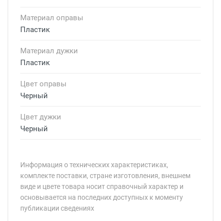
Материал оправы
Пластик
Материал дужки
Пластик
Цвет оправы
Черный
Цвет дужки
Черный
Информация о технических характеристиках,
комплекте поставки, стране изготовления, внешнем
виде и цвете товара носит справочный характер и
основывается на последних доступных к моменту
публикации сведениях
Минимальная сумма заказа 5 000 рублей.
Минимальная сумма заказа 5 000 рублей.