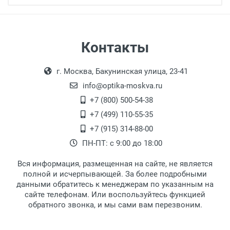
Самовывоз
Контакты
Выдаем товар в рабочие дни с 9:00 до
Оплата наличными.
г. Москва, Бакунинская улица, 23-41
18:00, по субботам с 11:00 до 15:00, в
офисе по адресу: г. Москва,
info@optika-moskva.ru
Переведеновский переулок 17, корпус 1,
+7 (800) 500-54-38
второй этаж, тел. +7 (499) 110-55-35.
+7 (499) 110-55-35
Самовывоз.
После того, как заказ поступает в пункт
Оплата товара производится
+7 (915) 314-88-00
наличными непосредственно на пункте
выдачи, наш менеджер связывается с
ПН-ПТ: с 9:00 до 18:00
выдачи товара.
клиентом и оповещает о поступлении
товара.
Вся информация, размещенная на сайте, не является
Перечисление средств на расчетный счет.
Для получения товара при себе
полной и исчерпывающей. За более подробными
обязательно иметь паспорт.
данными обратитесь к менеджерам по указанным на
сайте телефонам. Или воспользуйтесь функцией
Заказ необходимо забрать в течение 3
обратного звонка, и мы сами вам перезвоним.
рабочих дней с момента поступления на
пункт выдачи, чтобы избежать