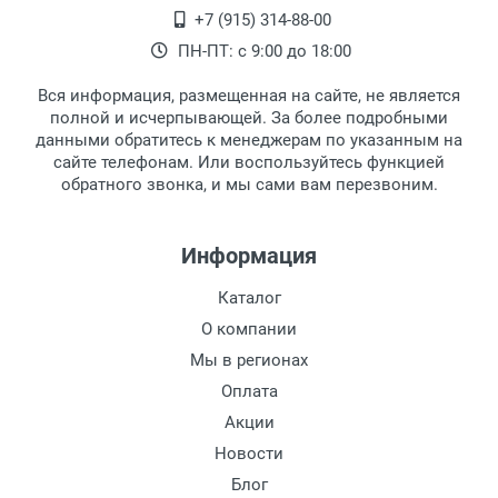
Самовывоз.
После того, как заказ поступает в пункт
Оплата товара производится
+7 (915) 314-88-00
наличными непосредственно на пункте
выдачи, наш менеджер связывается с
ПН-ПТ: с 9:00 до 18:00
выдачи товара.
клиентом и оповещает о поступлении
товара.
Вся информация, размещенная на сайте, не является
Перечисление средств на расчетный счет.
Для получения товара при себе
полной и исчерпывающей. За более подробными
обязательно иметь паспорт.
данными обратитесь к менеджерам по указанным на
сайте телефонам. Или воспользуйтесь функцией
Заказ необходимо забрать в течение 3
обратного звонка, и мы сами вам перезвоним.
рабочих дней с момента поступления на
пункт выдачи, чтобы избежать
дополнительных расходов за хранение
Информация
товара.
Перевод денег на карту Сбербанка.
Каталог
Доставка по Москве
О компании
Доставляем товар по Москве компанией
Мы в регионах
Сдэк до ближайшего к вам пункта
Оплата
выдачи.
Акции
Новости
Доставка транспортными компаниями по
России
Блог