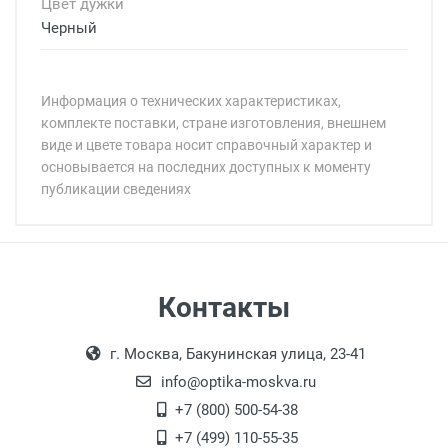
Цвет дужки
Черный
Информация о технических характеристиках,
комплекте поставки, стране изготовления, внешнем
виде и цвете товара носит справочный характер и
основывается на последних доступных к моменту
публикации сведениях
Минимальная сумма заказа 5 000 рублей.
Минимальная сумма заказа 5 000 рублей.
Самовывоз
Контакты
Выдаем товар в рабочие дни с 9:00 до
Оплата наличными.
г. Москва, Бакунинская улица, 23-41
18:00, по субботам с 11:00 до 15:00, в
офисе по адресу: г. Москва,
info@optika-moskva.ru
Переведеновский переулок 17, корпус 1,
+7 (800) 500-54-38
второй этаж, тел. +7 (499) 110-55-35.
+7 (499) 110-55-35