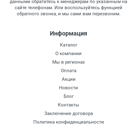
обязательно иметь паспорт.
данными обратитесь к менеджерам по указанным на
сайте телефонам. Или воспользуйтесь функцией
Заказ необходимо забрать в течение 3
обратного звонка, и мы сами вам перезвоним.
рабочих дней с момента поступления на
пункт выдачи, чтобы избежать
дополнительных расходов за хранение
Информация
товара.
Перевод денег на карту Сбербанка.
Каталог
Доставка по Москве
О компании
Доставляем товар по Москве компанией
Мы в регионах
Сдэк до ближайшего к вам пункта
Оплата
выдачи.
Акции
Новости
Доставка транспортными компаниями по
России
Блог
Контакты
Данный способ доставки осуществляется
Заключение договора
преимущественно по России.
Политика конфиденциальности
Мы сотрудничаем с различными
компаниями курьерской экспресс-почты и