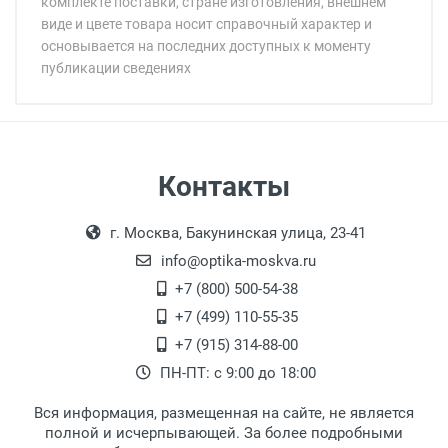
комплекте поставки, стране изготовления, внешнем
виде и цвете товара носит справочный характер и
основывается на последних доступных к моменту
публикации сведениях
Минимальная сумма заказа 5 000 рублей.
Минимальная сумма заказа 5 000 рублей.
Самовывоз
Контакты
Выдаем товар в рабочие дни с 9:00 до
Оплата наличными.
г. Москва, Бакунинская улица, 23-41
18:00, по субботам с 11:00 до 15:00, в
офисе по адресу: г. Москва,
info@optika-moskva.ru
Переведеновский переулок 17, корпус 1,
+7 (800) 500-54-38
второй этаж, тел. +7 (499) 110-55-35.
+7 (499) 110-55-35
Самовывоз.
После того, как заказ поступает в пункт
Оплата товара производится
+7 (915) 314-88-00
наличными непосредственно на пункте
выдачи, наш менеджер связывается с
ПН-ПТ: с 9:00 до 18:00
выдачи товара.
клиентом и оповещает о поступлении
товара.
Вся информация, размещенная на сайте, не является
Перечисление средств на расчетный счет.
Для получения товара при себе
полной и исчерпывающей. За более подробными