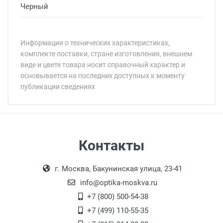
Черный
Информация о технических характеристиках,
комплекте поставки, стране изготовления, внешнем
виде и цвете товара носит справочный характер и
основывается на последних доступных к моменту
публикации сведениях
Минимальная сумма заказа 5 000 рублей.
Минимальная сумма заказа 5 000 рублей.
Бренд:
Страна:
Пол:
РЦ:
Самовывоз
Контакты
Общая ширина:
Выдаем товар в рабочие дни с 9:00 до
Оплата наличными.
Длина дужки:
г. Москва, Бакунинская улица, 23-41
18:00, по субботам с 11:00 до 15:00, в
Ширина линзы:
офисе по адресу: г. Москва,
info@optika-moskva.ru
Высота линзы:
Переведеновский переулок 17, корпус 1,
+7 (800) 500-54-38
Ширина мостика:
второй этаж, тел. +7 (499) 110-55-35.
+7 (499) 110-55-35
Тип оправы:
Самовывоз.
После того, как заказ поступает в пункт
Оплата товара производится