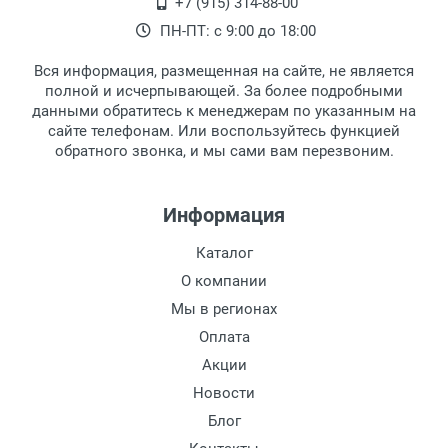
+7 (915) 314-88-00
Тип дужки:
наличными непосредственно на пункте
выдачи, наш менеджер связывается с
ПН-ПТ: с 9:00 до 18:00
Материал линзы:
выдачи товара.
клиентом и оповещает о поступлении
товара.
Материал дужки:
Вся информация, размещенная на сайте, не является
Перечисление средств на расчетный счет.
Для получения товара при себе
Цвет дужки:
полной и исчерпывающей. За более подробными
обязательно иметь паспорт.
данными обратитесь к менеджерам по указанным на
сайте телефонам. Или воспользуйтесь функцией
Заказ необходимо забрать в течение 3
обратного звонка, и мы сами вам перезвоним.
рабочих дней с момента поступления на
пункт выдачи, чтобы избежать
дополнительных расходов за хранение
Информация
товара.
Перевод денег на карту Сбербанка.
Каталог
Доставка по Москве
О компании
Доставляем товар по Москве компанией
Мы в регионах
Сдэк до ближайшего к вам пункта
Оплата
выдачи.
Акции
Новости
Доставка транспортными компаниями по
России
Блог