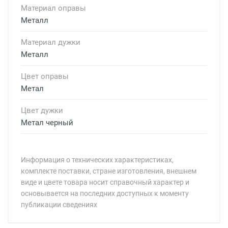
Материал оправы
Металл
Материал дужки
Металл
Цвет оправы
Метал
Цвет дужки
Метал черный
Информация о технических характеристиках,
комплекте поставки, стране изготовления, внешнем
виде и цвете товара носит справочный характер и
основывается на последних доступных к моменту
публикации сведениях
Минимальная сумма заказа 5 000 рублей.
Минимальная сумма заказа 5 000 рублей.