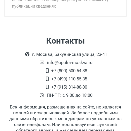
публикации сведениях
Минимальная сумма заказа 5 000 рублей.
Минимальная сумма заказа 5 000 рублей.
Бренд:
Страна:
Пол:
РЦ:
Самовывоз
Контакты
Общая ширина:
Выдаем товар в рабочие дни с 9:00 до
Оплата наличными.
Длина дужки:
г. Москва, Бакунинская улица, 23-41
18:00, по субботам с 11:00 до 15:00, в
Ширина линзы:
офисе по адресу: г. Москва,
info@optika-moskva.ru
Высота линзы:
Переведеновский переулок 17, корпус 1,
+7 (800) 500-54-38
Ширина мостика:
второй этаж, тел. +7 (499) 110-55-35.
+7 (499) 110-55-35
Тип линзы:
Самовывоз.
После того, как заказ поступает в пункт
Оплата товара производится
+7 (915) 314-88-00
Тип оправы:
наличными непосредственно на пункте
выдачи, наш менеджер связывается с
ПН-ПТ: с 9:00 до 18:00
Материал линзы:
выдачи товара.
клиентом и оповещает о поступлении
товара.
Материал оправы:
Вся информация, размещенная на сайте, не является
Перечисление средств на расчетный счет.
Для получения товара при себе
Материал дужки:
полной и исчерпывающей. За более подробными
обязательно иметь паспорт.
данными обратитесь к менеджерам по указанным на
Цвет линзы:
сайте телефонам. Или воспользуйтесь функцией
Заказ необходимо забрать в течение 3
Цвет оправы:
обратного звонка, и мы сами вам перезвоним.