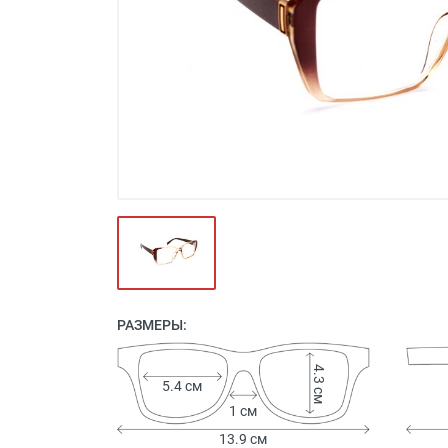
Футляры и мешки (1412)
Красота и здоровье (353)
Атрибуты для оптики (59)
Аксессуары (239)
Распродажа (950)
РАЗМЕРЫ:
4.3 см
5.4 см
1 см
13.9 см