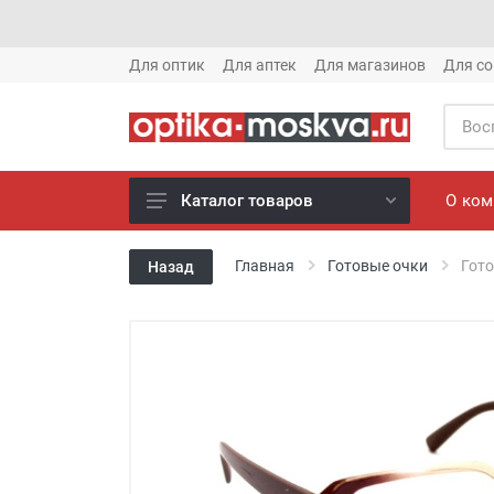
Для оптик
Для аптек
Для магазинов
Для со
О ко
Каталог товаров
Новое готовые очки (1621)
Главная
Готовые очки
Гото
Назад
Новое солнце (1613)
Готовые очки (3769)
Солнцезащитные очки (8880)
Компьютерные очки (852)
Оправы (3917)
Известные бренды (212)