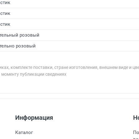
стик
стик
стик
тельный розовый
тельно розовый
ках, комплекте поставки, стране изготовления, внешнем виде и цв
к моменту публикации сведениях
рублей.
рублей.
Информация
Н
 9:00 до 18:00, по субботам с 11:00 до 15:00, в офисе по 
таж, тел. +7 (499) 110-55-35.
оизводится наличными непосредственно на пункте выдачи
Каталог
По
ает в пункт выдачи, наш менеджер связывается с клиентом
ый счет.