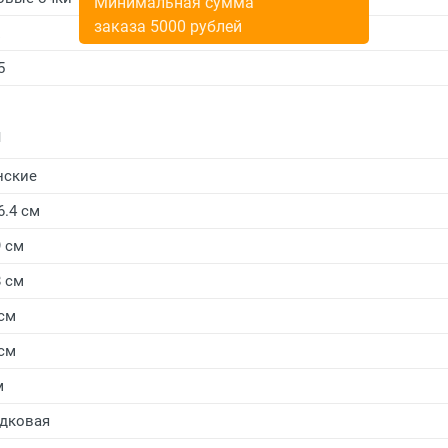
Минимальная сумма
заказа 5000 рублей
E
5
и
нские
6.4 см
9 см
8 см
 см
 см
м
дковая