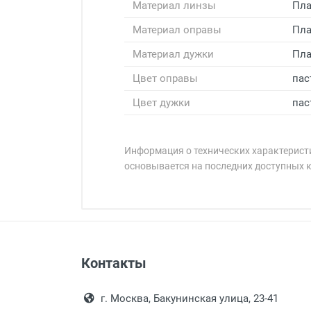
Материал линзы
Пла
Материал оправы
Пла
Материал дужки
Пла
Цвет оправы
пас
Цвет дужки
пас
Информация о технических характеристи
основывается на последних доступных 
Минимальная сумма заказа 5 000 
Минимальная сумма заказа 5 000 
Бренд:
Страна:
Цвет модели:
Пол:
Оплата наличными.
Самовывоз
РЦ:
Контакты
Выдаем товар в рабочие дни с
Общая ширина:
Самовывоз.
переулок 17, корпус 1, второй э
Оплата товара пр
Длина дужки:
После того, как заказ поступ
г. Москва, Бакунинская улица, 23-41
Ширина линзы:
Перечисление средств на расчетн