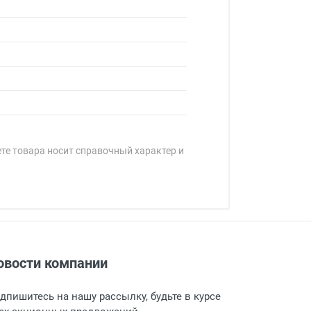
ете товара носит справочный характер и
овости компании
адресу: г. Москва, Переведеновский
 товара.
дпишитесь на нашу рассылку, будьте в курсе
 и оповещает о поступлении товара.