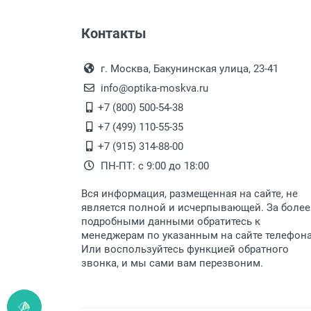
Пол:
Оплата наличными.
Самовывоз
РЦ:
Контакты
Выдаем товар в рабочие дни с
Общая ширина:
Самовывоз.
переулок 17, корпус 1, второй э
Оплата товара пр
Длина дужки:
После того, как заказ поступ
г. Москва, Бакунинская улица, 23-41
Ширина линзы:
Перечисление средств на расчетн
Для получения товара при себ
info@optika-moskva.ru
Высота линзы:
Заказ необходимо забрать
+7 (800) 500-54-38
Ширина мостика:
дополнительных расходов за 
Перевод денег на карту Сбербанка
+7 (499) 110-55-35
Тип линзы:
Доставка по Москве
+7 (915) 314-88-00
Тип оправы:
ПН-ПТ: с 9:00 до 18:00
Материал линзы:
Доставляем товар по Москве 
Материал оправы:
Вся информация, размещенная на сайте, не
Доставка транспортными компани
Материал дужки:
является полной и исчерпывающей. За более
подробными данными обратитесь к
Цвет линзы:
Данный способ доставки осущ
менеджерам по указанным на сайте телефон
Цвет оправы:
Мы сотрудничаем с различны
Или воспользуйтесь функцией обратного
Цвет дужки:
быстро подберем для Вас сам
звонка, и мы сами вам перезвоним.
Доставка товара по регионам 
Доставка до транспортной ко