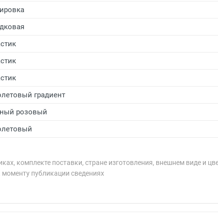
ировка
дковая
стик
стик
стик
летовый градиент
ный розовый
олетовый
ках, комплекте поставки, стране изготовления, внешнем виде и цв
к моменту публикации сведениях
рублей.
рублей.