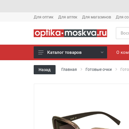
Для оптик
Для аптек
Для магазинов
Для со
О ко
Каталог товаров
Новое готовые очки (1621)
Главная
Готовые очки
Гото
Назад
Новое солнце (1613)
Готовые очки (3769)
Солнцезащитные очки (8880)
Компьютерные очки (852)
Оправы (3917)
Известные бренды (212)