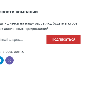
овости компании
адресу: г. Москва, Переведеновский
 товара.
дпишитесь на нашу рассылку, будьте в курсе
 и оповещает о поступлении товара.
ех акционных предложений.
а пункт выдачи, чтобы избежать
ail адрес
Подписаться
 в соц. сетях:
ыми компаниями, поэтому легко и