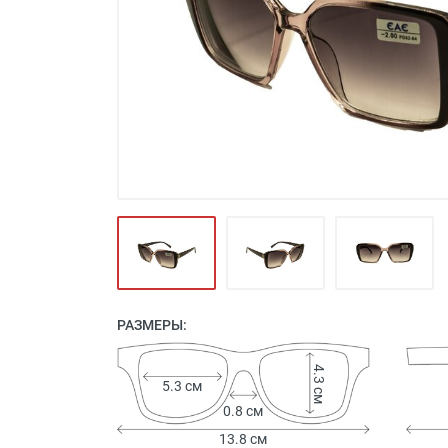
Футляры и мешки (1412)
Красота и здоровье (353)
Атрибуты для оптики (59)
Аксессуары (239)
Распродажа (950)
РАЗМЕРЫ:
4.3 см
5.3 см
0.8 см
13.8 см