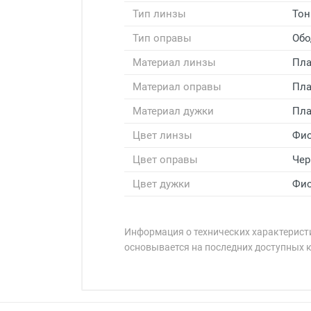
Тип линзы
Тон
Тип оправы
Обо
Материал линзы
Пла
Материал оправы
Пла
Материал дужки
Пла
Цвет линзы
Фио
Цвет оправы
Чер
Цвет дужки
Фи
Информация о технических характеристи
основывается на последних доступных 
Минимальная сумма заказа 5 000 
Минимальная сумма заказа 5 000 
Бренд:
Страна:
Цвет модели: