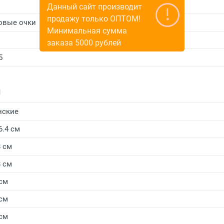
Данный сайт производит
продажу только ОПТОМ!
овые очки
Минимальная сумма
E
заказа 5000 рублей
5
и
нские
6.4 см
8 см
8 см
 см
 см
 см