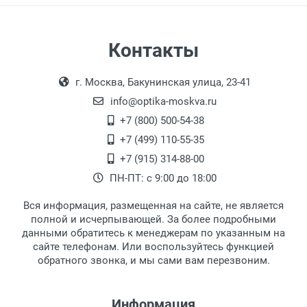
Страна:
Цвет модели:
Пол:
Самовывоз
Контакты
РЦ:
Выдаем товар в рабочие дни с 9:00 до
Оплата наличными.
Общая ширина:
г. Москва, Бакунинская улица, 23-41
18:00, по субботам с 11:00 до 15:00, в
Длина дужки:
офисе по адресу: г. Москва,
info@optika-moskva.ru
Ширина линзы:
Переведеновский переулок 17, корпус 1,
+7 (800) 500-54-38
Высота линзы:
второй этаж, тел. +7 (499) 110-55-35.
+7 (499) 110-55-35
Ширина мостика:
Самовывоз.
После того, как заказ поступает в пункт
Оплата товара производится
+7 (915) 314-88-00
Тип линзы:
наличными непосредственно на пункте
выдачи, наш менеджер связывается с
ПН-ПТ: с 9:00 до 18:00
Тип оправы:
выдачи товара.
клиентом и оповещает о поступлении
товара.
Материал линзы:
Вся информация, размещенная на сайте, не является
Перечисление средств на расчетный счет.
Для получения товара при себе
Материал оправы:
полной и исчерпывающей. За более подробными
обязательно иметь паспорт.
данными обратитесь к менеджерам по указанным на
Материал дужки:
сайте телефонам. Или воспользуйтесь функцией
Заказ необходимо забрать в течение 3
Цвет линзы:
обратного звонка, и мы сами вам перезвоним.
рабочих дней с момента поступления на
Цвет оправы:
пункт выдачи, чтобы избежать
Цвет дужки:
дополнительных расходов за хранение
Информация