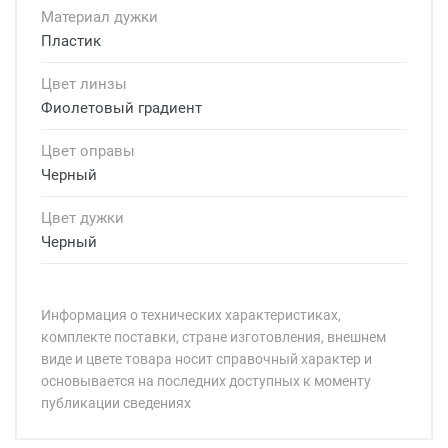
Материал дужки
Пластик
Цвет линзы
Фиолетовый градиент
Цвет оправы
Черный
Цвет дужки
Черный
Информация о технических характеристиках,
комплекте поставки, стране изготовления, внешнем
виде и цвете товара носит справочный характер и
основывается на последних доступных к моменту
публикации сведениях
Минимальная сумма заказа 5 000 рублей.
Минимальная сумма заказа 5 000 рублей.
Бренд: