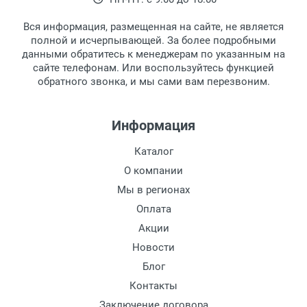
Материал линзы:
выдачи товара.
клиентом и оповещает о поступлении
товара.
Материал оправы:
Вся информация, размещенная на сайте, не является
Перечисление средств на расчетный счет.
Для получения товара при себе
Материал дужки:
полной и исчерпывающей. За более подробными
обязательно иметь паспорт.
данными обратитесь к менеджерам по указанным на
Цвет оправы:
сайте телефонам. Или воспользуйтесь функцией
Заказ необходимо забрать в течение 3
Цвет дужки:
обратного звонка, и мы сами вам перезвоним.
рабочих дней с момента поступления на
пункт выдачи, чтобы избежать
дополнительных расходов за хранение
Информация
товара.
Перевод денег на карту Сбербанка.
Каталог
Доставка по Москве
О компании
Доставляем товар по Москве компанией
Мы в регионах
Сдэк до ближайшего к вам пункта
Оплата
выдачи.
Акции
Новости
Доставка транспортными компаниями по
России
Блог
Контакты
Данный способ доставки осуществляется
Заключение договора