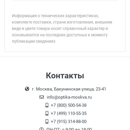
Информация о технических характеристиках,
комплекте поставки, стране изготовления, внешнем
виде и цвете товара носит справочный характер и
основывается на последних доступных к моменту
публикации сведениях
Минимальная сумма заказа 5 000 рублей.
Минимальная сумма заказа 5 000 рублей.
Бренд:
Страна:
Пол:
РЦ:
Самовывоз
Контакты
Общая ширина:
Выдаем товар в рабочие дни с 9:00 до
Оплата наличными.
Длина дужки:
г. Москва, Бакунинская улица, 23-41
18:00, по субботам с 11:00 до 15:00, в
Ширина линзы:
офисе по адресу: г. Москва,
info@optika-moskva.ru
Высота линзы:
Переведеновский переулок 17, корпус 1,
+7 (800) 500-54-38
Ширина мостика:
второй этаж, тел. +7 (499) 110-55-35.
+7 (499) 110-55-35
Тип оправы:
Самовывоз.
После того, как заказ поступает в пункт
Оплата товара производится
+7 (915) 314-88-00
Тип дужки:
наличными непосредственно на пункте
выдачи, наш менеджер связывается с
ПН-ПТ: с 9:00 до 18:00