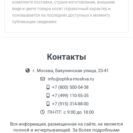
комплекте поставки, стране изготовления, внешнем
виде и цвете товара носит справочный характер и
основывается на последних доступных к моменту
публикации сведениях
Минимальная сумма заказа 5 000 рублей.
Минимальная сумма заказа 5 000 рублей.
Бренд:
Страна:
Пол:
РЦ:
Самовывоз
Контакты
Общая ширина:
Выдаем товар в рабочие дни с 9:00 до
Оплата наличными.
Длина дужки:
г. Москва, Бакунинская улица, 23-41
18:00, по субботам с 11:00 до 15:00, в
Ширина линзы:
офисе по адресу: г. Москва,
info@optika-moskva.ru
Высота линзы:
Переведеновский переулок 17, корпус 1,
+7 (800) 500-54-38
Ширина мостика:
второй этаж, тел. +7 (499) 110-55-35.
+7 (499) 110-55-35
Тип оправы:
Самовывоз.
После того, как заказ поступает в пункт
Оплата товара производится
+7 (915) 314-88-00
Тип дужки:
наличными непосредственно на пункте
выдачи, наш менеджер связывается с
ПН-ПТ: с 9:00 до 18:00
Материал линзы:
выдачи товара.
клиентом и оповещает о поступлении
товара.
Материал оправы:
Вся информация, размещенная на сайте, не является
Перечисление средств на расчетный счет.
Для получения товара при себе
Материал дужки:
полной и исчерпывающей. За более подробными