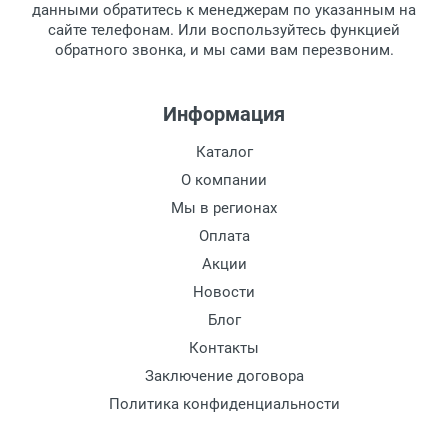
обязательно иметь паспорт.
данными обратитесь к менеджерам по указанным на
Цвет оправы:
сайте телефонам. Или воспользуйтесь функцией
Заказ необходимо забрать в течение 3
Цвет дужки:
обратного звонка, и мы сами вам перезвоним.
рабочих дней с момента поступления на
пункт выдачи, чтобы избежать
дополнительных расходов за хранение
Информация
товара.
Перевод денег на карту Сбербанка.
Каталог
Доставка по Москве
О компании
Доставляем товар по Москве компанией
Мы в регионах
Сдэк до ближайшего к вам пункта
Оплата
выдачи.
Акции
Новости
Доставка транспортными компаниями по
России
Блог
Контакты
Данный способ доставки осуществляется
Заключение договора
преимущественно по России.
Политика конфиденциальности
Мы сотрудничаем с различными
компаниями курьерской экспресс-почты и