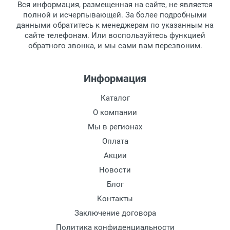
Вся информация, размещенная на сайте, не является
Перечисление средств на расчетный счет.
Для получения товара при себе
полной и исчерпывающей. За более подробными
обязательно иметь паспорт.
данными обратитесь к менеджерам по указанным на
сайте телефонам. Или воспользуйтесь функцией
Заказ необходимо забрать в течение 3
обратного звонка, и мы сами вам перезвоним.
рабочих дней с момента поступления на
пункт выдачи, чтобы избежать
дополнительных расходов за хранение
Информация
товара.
Перевод денег на карту Сбербанка.
Каталог
Доставка по Москве
О компании
Доставляем товар по Москве компанией
Мы в регионах
Сдэк до ближайшего к вам пункта
Оплата
выдачи.
Акции
Новости
Доставка транспортными компаниями по
России
Блог
Контакты
Данный способ доставки осуществляется
Заключение договора
преимущественно по России.
Политика конфиденциальности
Мы сотрудничаем с различными