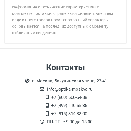
Информация о технических характеристиках,
комплекте поставки, стране изготовления, внешнем
виде и цвете товара носит справочный характер и
основывается на последних доступных к моменту
публикации сведениях
Минимальная сумма заказа 5 000 рублей.
Минимальная сумма заказа 5 000 рублей.
Самовывоз
Контакты
Выдаем товар в рабочие дни с 9:00 до
Оплата наличными.
г. Москва, Бакунинская улица, 23-41
18:00, по субботам с 11:00 до 15:00, в
офисе по адресу: г. Москва,
info@optika-moskva.ru
Переведеновский переулок 17, корпус 1,
+7 (800) 500-54-38
второй этаж, тел. +7 (499) 110-55-35.
+7 (499) 110-55-35
Самовывоз.
После того, как заказ поступает в пункт
Оплата товара производится
+7 (915) 314-88-00
наличными непосредственно на пункте
выдачи, наш менеджер связывается с
ПН-ПТ: с 9:00 до 18:00
выдачи товара.
клиентом и оповещает о поступлении
товара.