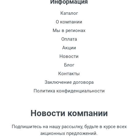
Информация
товара.
Перевод денег на карту Сбербанка.
Каталог
Доставка по Москве
О компании
Доставляем товар по Москве компанией
Мы в регионах
Сдэк до ближайшего к вам пункта
Оплата
выдачи.
Акции
Новости
Доставка транспортными компаниями по
России
Блог
Контакты
Данный способ доставки осуществляется
Заключение договора
преимущественно по России.
Политика конфиденциальности
Мы сотрудничаем с различными
компаниями курьерской экспресс-почты и
транспортными компаниями, поэтому
Новости компании
легко и быстро подберем для Вас самый
удобный и выгодный способ доставки.
Подпишитесь на нашу рассылку, будьте в курсе всех
Доставка товара по регионам России от 1
акционных предложений.
дня.