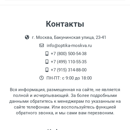
Самовывоз
Контакты
Выдаем товар в рабочие дни с 9:00 до
Оплата наличными.
г. Москва, Бакунинская улица, 23-41
18:00, по субботам с 11:00 до 15:00, в
офисе по адресу: г. Москва,
info@optika-moskva.ru
Переведеновский переулок 17, корпус 1,
+7 (800) 500-54-38
второй этаж, тел. +7 (499) 110-55-35.
+7 (499) 110-55-35
Самовывоз.
После того, как заказ поступает в пункт
Оплата товара производится
+7 (915) 314-88-00
наличными непосредственно на пункте
выдачи, наш менеджер связывается с
ПН-ПТ: с 9:00 до 18:00
выдачи товара.
клиентом и оповещает о поступлении
товара.
Вся информация, размещенная на сайте, не является
Перечисление средств на расчетный счет.
Для получения товара при себе
полной и исчерпывающей. За более подробными
обязательно иметь паспорт.
данными обратитесь к менеджерам по указанным на
сайте телефонам. Или воспользуйтесь функцией
Заказ необходимо забрать в течение 3
обратного звонка, и мы сами вам перезвоним.
рабочих дней с момента поступления на
пункт выдачи, чтобы избежать
дополнительных расходов за хранение