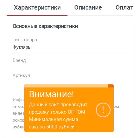
Характеристики
Описание
Оплата
Основные характеристики
Тип товара
Футляры
Бренд
Артикул
Внимание!
Информация о технических характеристиках,
Данный сайт производит
комплекте поставки, стране изготовления, внешнем
продажу только ОПТОМ!
виде и цвете товара носит справочный характер и
Минимальная сумма
основывается на последних доступных к моменту
заказа 5000 рублей
публикации сведениях
Минимальная сумма заказа 5 000 рублей.
Минимальная сумма заказа 5 000 рублей.