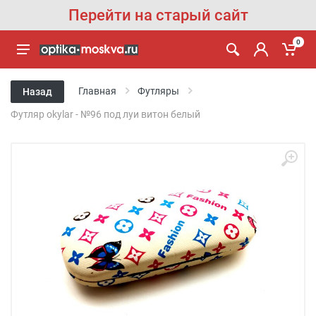
Перейти на старый сайт
0
Главная
Футляры
Назад
Футляр okylar - №96 под луи витон белый