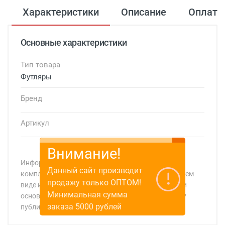
Характеристики
Описание
Оплата
Основные характеристики
Тип товара
Футляры
Бренд
Артикул
Внимание!
Информация о технических характеристиках,
Данный сайт производит
комплекте поставки, стране изготовления, внешнем
продажу только ОПТОМ!
виде и цвете товара носит справочный характер и
Минимальная сумма
основывается на последних доступных к моменту
заказа 5000 рублей
публикации сведениях
Минимальная сумма заказа 5 000 рублей.
Минимальная сумма заказа 5 000 рублей.