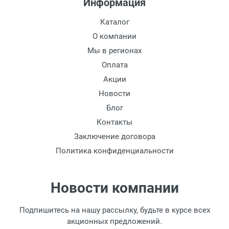
Информация
товара.
Перевод денег на карту Сбербанка.
Каталог
Доставка по Москве
О компании
Доставляем товар по Москве компанией
Мы в регионах
Сдэк до ближайшего к вам пункта
Оплата
выдачи.
Акции
Новости
Доставка транспортными компаниями по
России
Блог
Контакты
Данный способ доставки осуществляется
Заключение договора
преимущественно по России.
Политика конфиденциальности
Мы сотрудничаем с различными
компаниями курьерской экспресс-почты и
транспортными компаниями, поэтому
Новости компании
легко и быстро подберем для Вас самый
удобный и выгодный способ доставки.
Подпишитесь на нашу рассылку, будьте в курсе всех
Доставка товара по регионам России от 1
акционных предложений.
дня.