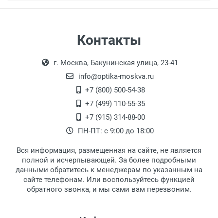
Самовывоз
Контакты
Выдаем товар в рабочие дни с 9:00 до
Оплата наличными.
г. Москва, Бакунинская улица, 23-41
18:00, по субботам с 11:00 до 15:00, в
офисе по адресу: г. Москва,
info@optika-moskva.ru
Переведеновский переулок 17, корпус 1,
+7 (800) 500-54-38
второй этаж, тел. +7 (499) 110-55-35.
+7 (499) 110-55-35
Самовывоз.
После того, как заказ поступает в пункт
Оплата товара производится
+7 (915) 314-88-00
наличными непосредственно на пункте
выдачи, наш менеджер связывается с
ПН-ПТ: с 9:00 до 18:00
выдачи товара.
клиентом и оповещает о поступлении
товара.
Вся информация, размещенная на сайте, не является
Перечисление средств на расчетный счет.
Для получения товара при себе
полной и исчерпывающей. За более подробными
обязательно иметь паспорт.
данными обратитесь к менеджерам по указанным на
сайте телефонам. Или воспользуйтесь функцией
Заказ необходимо забрать в течение 3
обратного звонка, и мы сами вам перезвоним.
рабочих дней с момента поступления на
пункт выдачи, чтобы избежать
дополнительных расходов за хранение