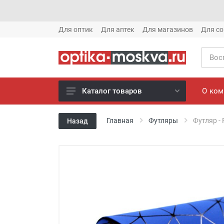
Для оптик
Для аптек
Для магазинов
Для со
О ко
Каталог товаров
Новое готовые очки (1621)
Главная
Футляры
Футляр -
Назад
Новое солнце (1613)
Готовые очки (3769)
Солнцезащитные очки (8880)
Компьютерные очки (852)
Оправы (3917)
Известные бренды (212)