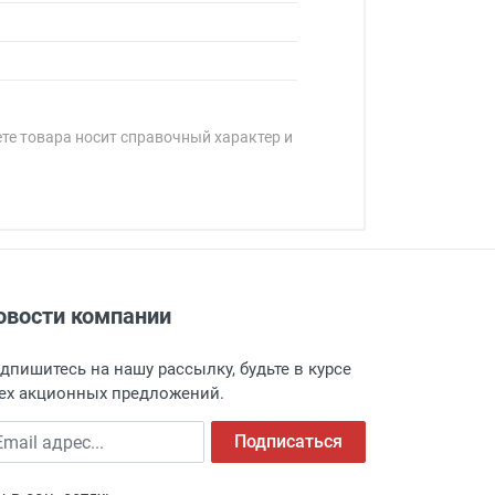
ете товара носит справочный характер и
овости компании
адресу: г. Москва, Переведеновский
 товара.
дпишитесь на нашу рассылку, будьте в курсе
 и оповещает о поступлении товара.
ех акционных предложений.
а пункт выдачи, чтобы избежать
ail адрес
Подписаться