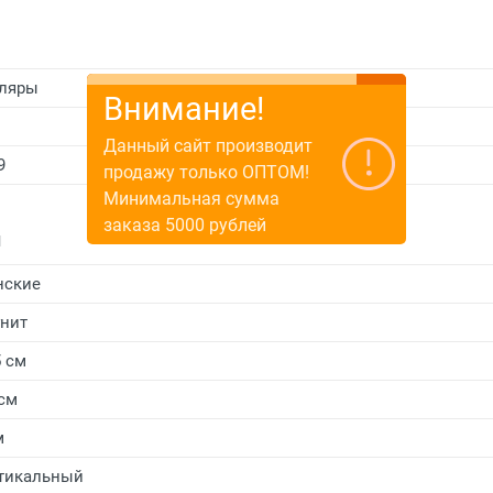
ляры
Внимание!
Данный сайт производит
9
продажу только ОПТОМ!
Минимальная сумма
заказа 5000 рублей
и
нские
нит
5 см
 см
м
тикальный