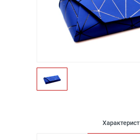
Футляры и мешки (1412)
Красота и здоровье (353)
Атрибуты для оптики (59)
Аксессуары (239)
Распродажа (950)
Характерист