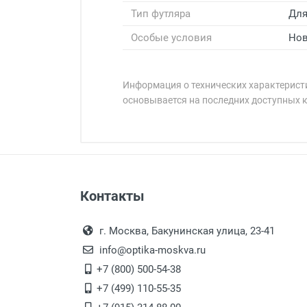
Тип футляра
Для
Особые условия
Нов
Информация о технических характеристи
основывается на последних доступных 
Минимальная сумма заказа 5 000 
Минимальная сумма заказа 5 000 
Оплата наличными.
Самовывоз
Контакты
Выдаем товар в рабочие дни с
Самовывоз.
переулок 17, корпус 1, второй э
Оплата товара пр
После того, как заказ поступ
г. Москва, Бакунинская улица, 23-41
Перечисление средств на расчетн
Для получения товара при себ
info@optika-moskva.ru
Заказ необходимо забрать
+7 (800) 500-54-38
дополнительных расходов за 
Перевод денег на карту Сбербанка
+7 (499) 110-55-35