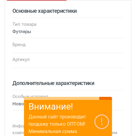
Основные характеристики
Тип товара
Футляры
Бренд
Артикул
Дополнительные характеристики
Особые условия
Новое поступление
Внимание!
Данный сайт производит
продажу только ОПТОМ!
Информация о технических характеристиках,
Минимальная сумма
комплекте поставки, стране изготовления, внешнем