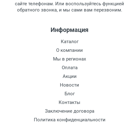
сайте телефонам. Или воспользуйтесь функцией
Заказ необходимо забрать в течение 3
обратного звонка, и мы сами вам перезвоним.
рабочих дней с момента поступления на
пункт выдачи, чтобы избежать
дополнительных расходов за хранение
Информация
товара.
Перевод денег на карту Сбербанка.
Каталог
Доставка по Москве
О компании
Доставляем товар по Москве компанией
Мы в регионах
Сдэк до ближайшего к вам пункта
Оплата
выдачи.
Акции
Новости
Доставка транспортными компаниями по
России
Блог
Контакты
Данный способ доставки осуществляется
Заключение договора
преимущественно по России.
Политика конфиденциальности
Мы сотрудничаем с различными
компаниями курьерской экспресс-почты и
транспортными компаниями, поэтому