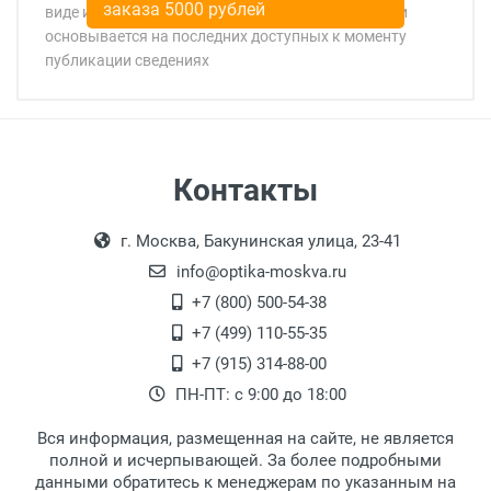
заказа 5000 рублей
виде и цвете товара носит справочный характер и
основывается на последних доступных к моменту
публикации сведениях
Минимальная сумма заказа 5 000 рублей.
Минимальная сумма заказа 5 000 рублей.
Самовывоз
Контакты
Выдаем товар в рабочие дни с 9:00 до
Оплата наличными.
г. Москва, Бакунинская улица, 23-41
18:00, по субботам с 11:00 до 15:00, в
офисе по адресу: г. Москва,
info@optika-moskva.ru
Переведеновский переулок 17, корпус 1,
+7 (800) 500-54-38
второй этаж, тел. +7 (499) 110-55-35.
+7 (499) 110-55-35
Самовывоз.
После того, как заказ поступает в пункт
Оплата товара производится
+7 (915) 314-88-00
наличными непосредственно на пункте
выдачи, наш менеджер связывается с
ПН-ПТ: с 9:00 до 18:00
выдачи товара.
клиентом и оповещает о поступлении
товара.
Вся информация, размещенная на сайте, не является
Перечисление средств на расчетный счет.
Для получения товара при себе
полной и исчерпывающей. За более подробными
обязательно иметь паспорт.
данными обратитесь к менеджерам по указанным на