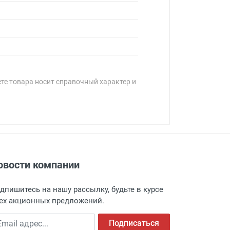
ете товара носит справочный характер и
овости компании
адресу: г. Москва, Переведеновский
 товара.
дпишитесь на нашу рассылку, будьте в курсе
 и оповещает о поступлении товара.
ех акционных предложений.
а пункт выдачи, чтобы избежать
ail адрес
Подписаться