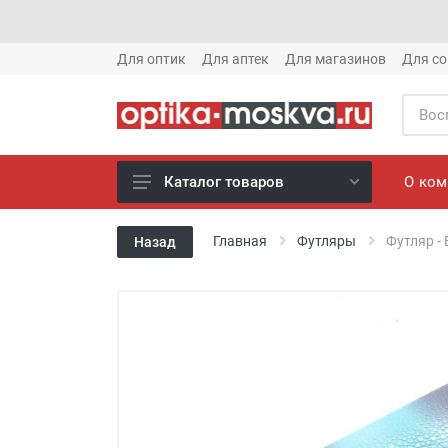
Для оптик
Для аптек
Для магазинов
Для со
О ко
Каталог товаров
Новое готовые очки (1621)
Главная
Футляры
Футляр -
Назад
Новое солнце (1613)
Готовые очки (3769)
Солнцезащитные очки (8880)
Компьютерные очки (852)
Оправы (3917)
Известные бренды (212)