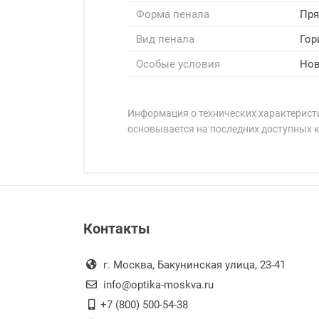
Форма пенала
Пря
Вид пенала
Гор
Особые условия
Нов
Информация о технических характеристи
основывается на последних доступных 
Минимальная сумма заказа 5 000 
Минимальная сумма заказа 5 000 
Оплата наличными.
Самовывоз
Контакты
Выдаем товар в рабочие дни с
Самовывоз.
переулок 17, корпус 1, второй э
Оплата товара пр
После того, как заказ поступ
г. Москва, Бакунинская улица, 23-41
Перечисление средств на расчетн
Для получения товара при себ
info@optika-moskva.ru
Заказ необходимо забрать
+7 (800) 500-54-38
дополнительных расходов за 