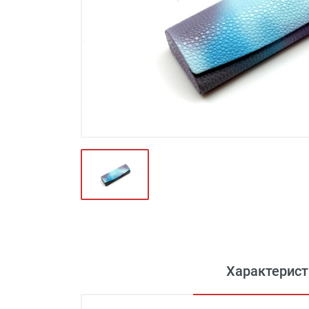
Футляры и мешки (1412)
Красота и здоровье (353)
Атрибуты для оптики (59)
Аксессуары (239)
Распродажа (950)
Характерист