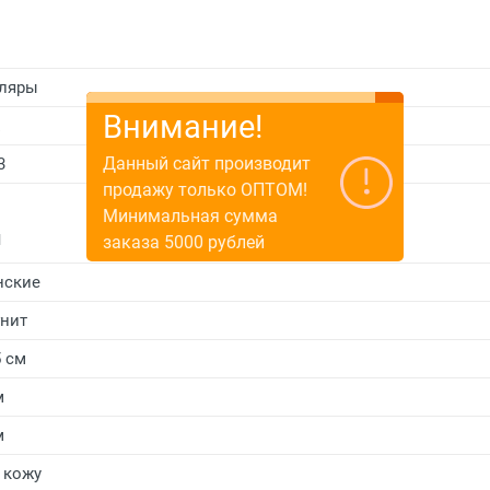
ляры
Внимание!
E
Данный сайт производит
3
продажу только ОПТОМ!
Минимальная сумма
и
заказа 5000 рублей
нские
нит
5 см
м
м
 кожу