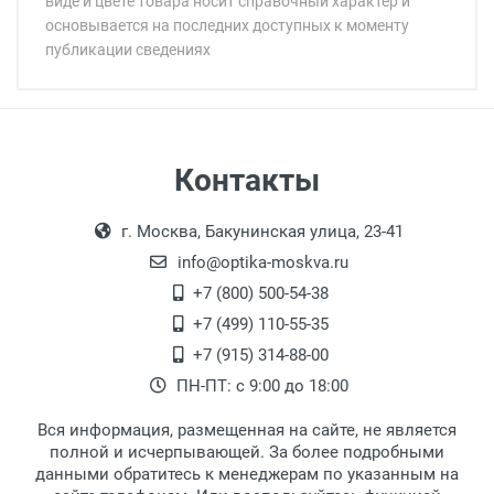
виде и цвете товара носит справочный характер и
основывается на последних доступных к моменту
публикации сведениях
Минимальная сумма заказа 5 000 рублей.
Минимальная сумма заказа 5 000 рублей.
Самовывоз
Контакты
Выдаем товар в рабочие дни с 9:00 до
Оплата наличными.
г. Москва, Бакунинская улица, 23-41
18:00, по субботам с 11:00 до 15:00, в
офисе по адресу: г. Москва,
info@optika-moskva.ru
Переведеновский переулок 17, корпус 1,
+7 (800) 500-54-38
второй этаж, тел. +7 (499) 110-55-35.
+7 (499) 110-55-35
Самовывоз.
После того, как заказ поступает в пункт
Оплата товара производится
+7 (915) 314-88-00
наличными непосредственно на пункте
выдачи, наш менеджер связывается с
ПН-ПТ: с 9:00 до 18:00
выдачи товара.
клиентом и оповещает о поступлении
товара.
Вся информация, размещенная на сайте, не является
Перечисление средств на расчетный счет.
Для получения товара при себе
полной и исчерпывающей. За более подробными
обязательно иметь паспорт.
данными обратитесь к менеджерам по указанным на