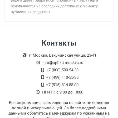
виде и цвете товара носит справочный характер и
основывается на последних доступных к моменту
публикации сведениях
Минимальная сумма заказа 5 000 рублей.
Минимальная сумма заказа 5 000 рублей.
Самовывоз
Контакты
Выдаем товар в рабочие дни с 9:00 до
Оплата наличными.
г. Москва, Бакунинская улица, 23-41
18:00, по субботам с 11:00 до 15:00, в
офисе по адресу: г. Москва,
info@optika-moskva.ru
Переведеновский переулок 17, корпус 1,
+7 (800) 500-54-38
второй этаж, тел. +7 (499) 110-55-35.
+7 (499) 110-55-35
Самовывоз.
После того, как заказ поступает в пункт
Оплата товара производится
+7 (915) 314-88-00
наличными непосредственно на пункте
выдачи, наш менеджер связывается с
ПН-ПТ: с 9:00 до 18:00
выдачи товара.
клиентом и оповещает о поступлении
товара.
Вся информация, размещенная на сайте, не является
Перечисление средств на расчетный счет.
Для получения товара при себе
полной и исчерпывающей. За более подробными
обязательно иметь паспорт.
данными обратитесь к менеджерам по указанным на