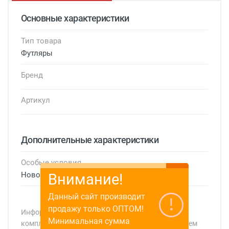
Основные характеристики
Тип товара
Футляры
Бренд
Артикул
Дополнительные характеристики
Особые условия
Новое поступление
Внимание!
Данный сайт производит
продажу только ОПТОМ!
Информация о технических характеристиках,
Минимальная сумма
комплекте поставки, стране изготовления, внешнем