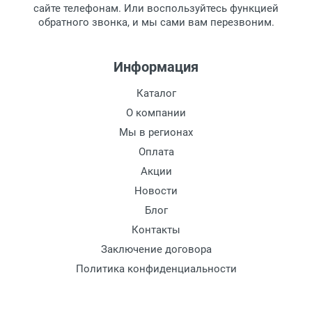
сайте телефонам. Или воспользуйтесь функцией
Заказ необходимо забрать в течение 3
обратного звонка, и мы сами вам перезвоним.
рабочих дней с момента поступления на
пункт выдачи, чтобы избежать
дополнительных расходов за хранение
Информация
товара.
Перевод денег на карту Сбербанка.
Каталог
Доставка по Москве
О компании
Доставляем товар по Москве компанией
Мы в регионах
Сдэк до ближайшего к вам пункта
Оплата
выдачи.
Акции
Новости
Доставка транспортными компаниями по
России
Блог
Контакты
Данный способ доставки осуществляется
Заключение договора
преимущественно по России.
Политика конфиденциальности
Мы сотрудничаем с различными
компаниями курьерской экспресс-почты и
транспортными компаниями, поэтому