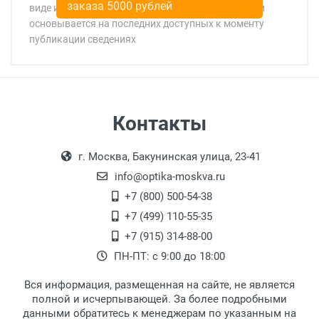
заказа 5000 рублей
виде и цвете товара носит справочный характер и
основывается на последних доступных к моменту
публикации сведениях
Минимальная сумма заказа 5 000 рублей.
Минимальная сумма заказа 5 000 рублей.
Самовывоз
Контакты
Выдаем товар в рабочие дни с 9:00 до
Оплата наличными.
г. Москва, Бакунинская улица, 23-41
18:00, по субботам с 11:00 до 15:00, в
офисе по адресу: г. Москва,
info@optika-moskva.ru
Переведеновский переулок 17, корпус 1,
+7 (800) 500-54-38
второй этаж, тел. +7 (499) 110-55-35.
+7 (499) 110-55-35
Самовывоз.
После того, как заказ поступает в пункт
Оплата товара производится
+7 (915) 314-88-00
наличными непосредственно на пункте
выдачи, наш менеджер связывается с
ПН-ПТ: с 9:00 до 18:00
выдачи товара.
клиентом и оповещает о поступлении
товара.
Вся информация, размещенная на сайте, не является
Перечисление средств на расчетный счет.
Для получения товара при себе
полной и исчерпывающей. За более подробными
обязательно иметь паспорт.
данными обратитесь к менеджерам по указанным на