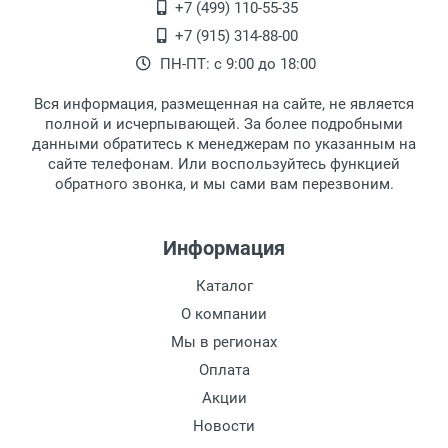
+7 (499) 110-55-35
Самовывоз.
После того, как заказ поступает в пункт
Оплата товара производится
+7 (915) 314-88-00
наличными непосредственно на пункте
выдачи, наш менеджер связывается с
ПН-ПТ: с 9:00 до 18:00
выдачи товара.
клиентом и оповещает о поступлении
товара.
Вся информация, размещенная на сайте, не является
Перечисление средств на расчетный счет.
Для получения товара при себе
полной и исчерпывающей. За более подробными
обязательно иметь паспорт.
данными обратитесь к менеджерам по указанным на
сайте телефонам. Или воспользуйтесь функцией
Заказ необходимо забрать в течение 3
обратного звонка, и мы сами вам перезвоним.
рабочих дней с момента поступления на
пункт выдачи, чтобы избежать
дополнительных расходов за хранение
Информация
товара.
Перевод денег на карту Сбербанка.
Каталог
Доставка по Москве
О компании
Доставляем товар по Москве компанией
Мы в регионах
Сдэк до ближайшего к вам пункта
Оплата
выдачи.
Акции
Новости
Доставка транспортными компаниями по