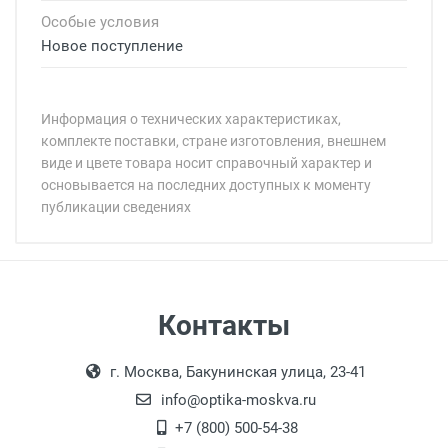
Особые условия
Новое поступление
Информация о технических характеристиках,
комплекте поставки, стране изготовления, внешнем
виде и цвете товара носит справочный характер и
основывается на последних доступных к моменту
публикации сведениях
Минимальная сумма заказа 5 000 рублей.
Минимальная сумма заказа 5 000 рублей.
Самовывоз
Контакты
Выдаем товар в рабочие дни с 9:00 до
Оплата наличными.
г. Москва, Бакунинская улица, 23-41
18:00, по субботам с 11:00 до 15:00, в
офисе по адресу: г. Москва,
info@optika-moskva.ru
Переведеновский переулок 17, корпус 1,
+7 (800) 500-54-38
второй этаж, тел. +7 (499) 110-55-35.