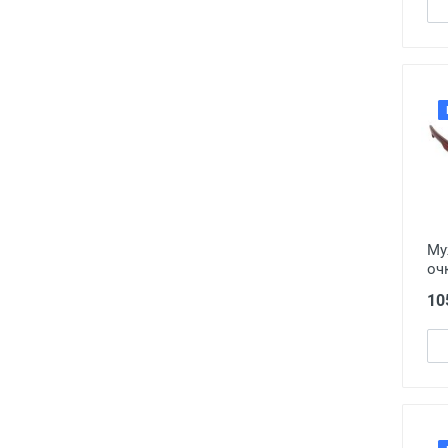
Gentle Monster
2
Gianni Venezia
136
gimai
42
Giorgio Amass
105
GIORGIO ARMANI
3
Gladiatr
18
Glodiatr
218
Green Mile
1
Grey Walf
1
Му
GUCCI
157
очк
HAVVS
75
10
Hi-Matsuda
4
Ice Maker
1
international
1
JOLIE
56
Kaidai
78