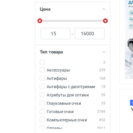
Футляры и мешки (1412)
Цена
Красота и здоровье (353)
Атрибуты для оптики (59)
Аксессуары (239)
–
Оч
Распродажа (950)
Тип товара
56
2
Аксессуары
239
Антифары
168
Антифары с диоптриями
18
Атрибуты для оптики
59
Глаукомные очки
33
Готовые очки
3769
Компьютерные очки
852
Оправы
3917