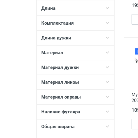
Beach Force
9
19
Длина
Bellamy
21
Bellessa
225
Комплектация
Bence
11
BIALUCCI
48
Длина дужки
bigbaby
30
Материал
Blueice
17
BNG LEE
31
Материал дужки
Bocaccio
2
Boshi
149
Материал линзы
BOSTON
2
Му
Материал оправы
brooni
5
202
BVLGARI
7
10
Наличие футляра
Camilla
7
Casper
4
Общая ширина
Certificate
77