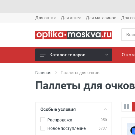
Для оптик
Для аптек
Для магазинов
Для со
О ко
Каталог товаров
Новое готовые очки (1621)
Главная
Паллеты для очков
Новое солнце (1613)
Паллеты для очков
Готовые очки (3769)
Солнцезащитные очки (8880)
Компьютерные очки (852)
Особые условия
Оправы (3917)
Распродажа
950
Известные бренды (212)
Новое поступление
5737