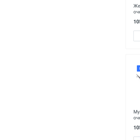
Fahrenheit
1
Же
Farfalla
15
очк
Farsi
291
10
Favarit
92
FEDROV
55
Feebok
7
FEILILAI
32
Feillis
110
FENDI
13
FLAMINGO
1
Flash
101
FM
745
FRANCESCA FEDUCCI
46
Му
Furlux
53
очк
Gabriela Marioni
21
10
GALLANT
3