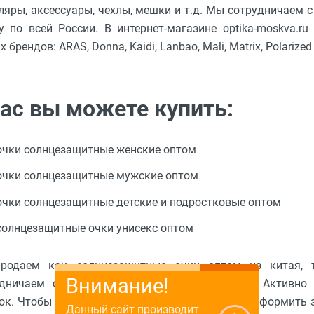
ляры, аксессуары, чехлы, мешки и т.д. Мы сотрудничаем
у по всей России. В интернет-магазине optika-moskva.
 брендов: ARAS, Donna, Kaidi, Lanbao, Mali, Matrix, Polarized
нас вы можете купить:
очки солнцезащитные женские оптом
очки солнцезащитные мужские оптом
очки солнцезащитные детские и подростковые оптом
солнцезащитные очки унисекс оптом
родаем как солнцезащитные очки оптом из китая, т
Внимание!
дничаем с оптиками, аптеками, магазинами. Активно
ок. Чтобы купить солнечные очки, необходимо оформить з
Данный сайт производит