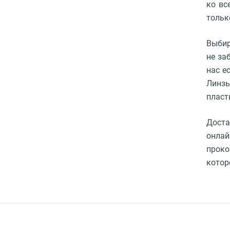
ко вс
тольк
Выбир
не за
нас е
Линзы
пласт
Доста
онлай
проко
котор