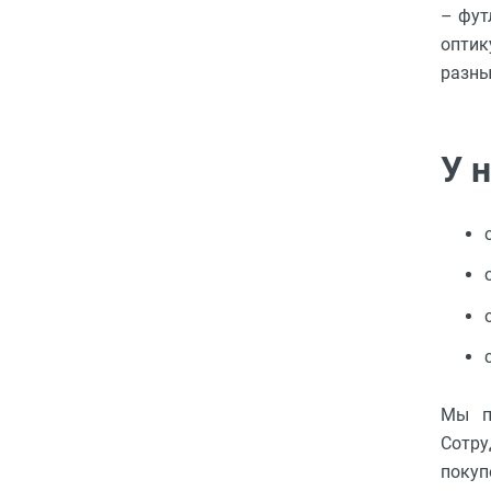
Футляры и мешки (1412)
– фут
Красота и здоровье (353)
оптик
Атрибуты для оптики (59)
разных
Аксессуары (239)
Распродажа (950)
У 
Мы п
Сотру
покуп