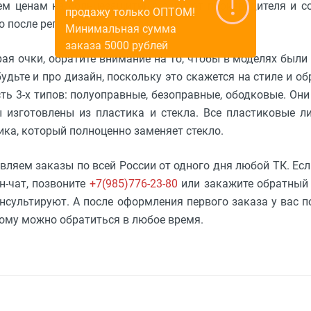
ем ценам на солнцезащитные очки от производителя и 
продажу только ОПТОМ!
о после регистрации.
Минимальная сумма
заказа 5000 рублей
ая очки, обратите внимание на то, чтобы в моделях были
будьте и про дизайн, поскольку это скажется на стиле и о
сть 3-х типов: полуоправные, безоправные, ободковые. Он
 изготовлены из пластика и стекла. Все пластиковые л
ика, который полноценно заменяет стекло.
вляем заказы по всей России от одного дня любой ТК. Есл
н-чат, позвоните
+7(985)776-23-80
или закажите обратный 
нсультируют. А после оформления первого заказа у вас 
ому можно обратиться в любое время.