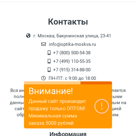
Контакты
г. Москва, Бакунинская улица, 23-41
info@optika-moskva.ru
+7 (800) 500-54-38
+7 (499) 110-55-35
+7 (915) 314-88-00
ПН-ПТ: с 9:00 до 18:00
Внимание!
Вся информация, размещенная на сайте, не является
полной и исчерпывающей. За более подробными
Данный сайт производит
данными обратитесь к менеджерам по указанным на
продажу только ОПТОМ!
сайте телефонам. Или воспользуйтесь функцией
обратного звонка, и мы сами вам перезвоним.
Минимальная сумма
заказа 5000 рублей
Информация